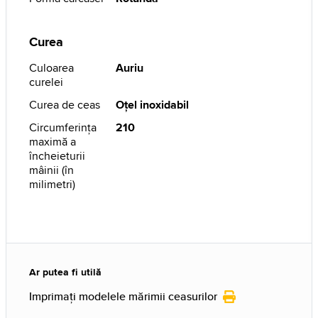
Curea
Culoarea
Auriu
curelei
Curea de ceas
Oţel inoxidabil
Circumferința
210
maximă a
încheieturii
mâinii (în
milimetri)
Ar putea fi utilă
Imprimați modelele mărimii ceasurilor