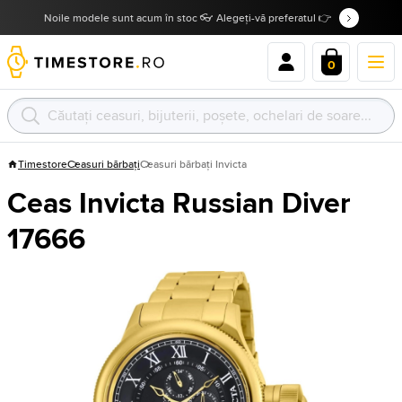
Noile modele sunt acum în stoc 👓 Alegeți-vă preferatul 👉
0
Timestore
Ceasuri bărbați
Ceasuri bărbați Invicta
Ceas Invicta Russian Diver
17666