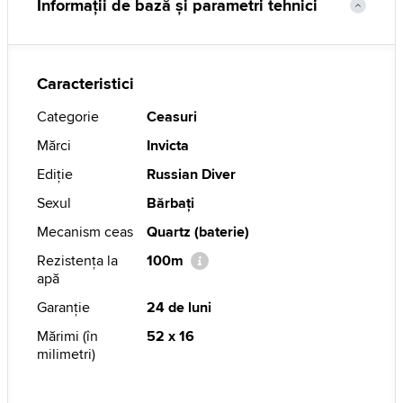
Informații de bază și parametri tehnici
Caracteristici
Categorie
Ceasuri
Mărci
Invicta
Ediție
Russian Diver
Sexul
Bărbaţi
Mecanism ceas
Quartz (baterie)
Rezistenţa la
100m
apă
Garanţie
24 de luni
Mărimi (în
52 x 16
milimetri)