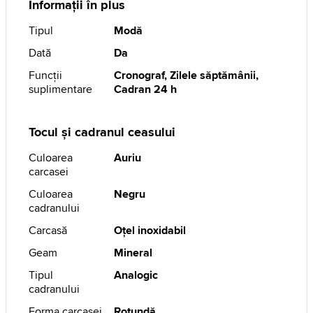
Informații în plus
Tipul
Modă
Dată
Da
Funcţii
Cronograf, Zilele săptămânii,
suplimentare
Cadran 24 h
Tocul și cadranul ceasului
Culoarea
Auriu
carcasei
Culoarea
Negru
cadranului
Carcasă
Oţel inoxidabil
Geam
Mineral
Tipul
Analogic
cadranului
Forma carcasei
Rotundă