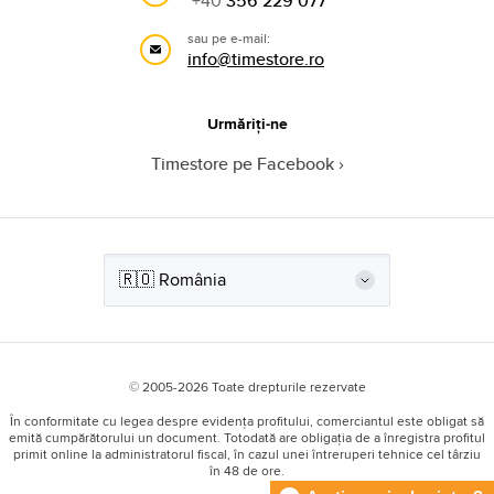
+40
356 229 077
sau pe e-mail:
info@timestore.ro
Urmăriți-ne
Timestore pe Facebook
© 2005-2026 Toate drepturile rezervate
În conformitate cu legea despre evidența profitului, comerciantul este obligat să
emită cumpărătorului un document. Totodată are obligația de a înregistra profitul
primit online la administratorul fiscal, în cazul unei întreruperi tehnice cel târziu
în 48 de ore.