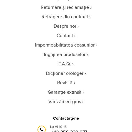
Returnare și reclamație
Retragere din contract
Despre noi
Contact
Impermeabilitatea ceasurilor
Îngrijirea produselor
F.A.Q.
Dicționar orologer
Revistă
Garanție extinsă
Vânzări en-gros
Contactați-ne
Lu-Vi 10-16