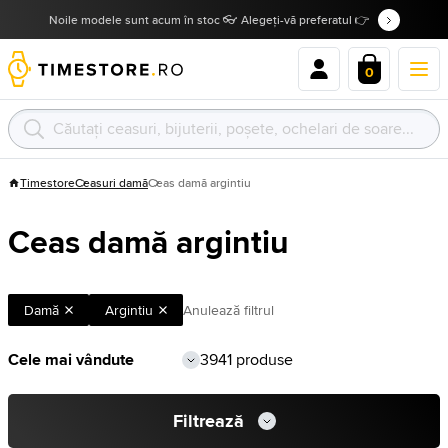
Noile modele sunt acum în stoc 👓 Alegeți-vă preferatul 👉
0
Timestore
Ceasuri damă
Ceas damă argintiu
Ceas damă argintiu
Damă
Argintiu
Anulează filtrul
3941 produse
Filtrează