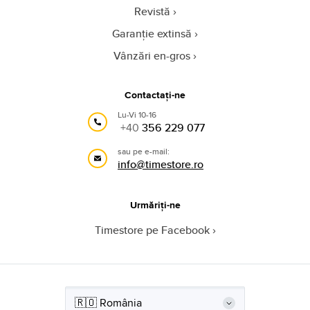
Revistă
Garanție extinsă
Vânzări en-gros
Contactați-ne
Lu-Vi 10-16
+40
356 229 077
sau pe e-mail:
info@timestore.ro
Urmăriți-ne
Timestore pe Facebook