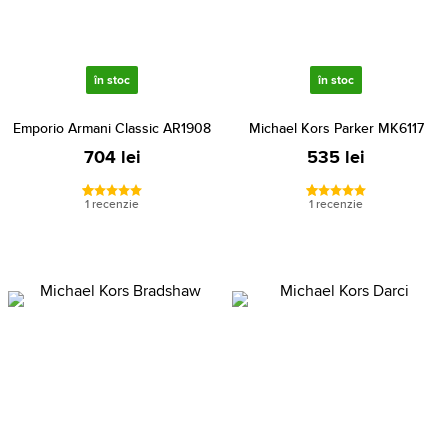
în stoc
în stoc
Emporio Armani Classic AR1908
Michael Kors Parker MK6117
704 lei
535 lei
1 recenzie
1 recenzie