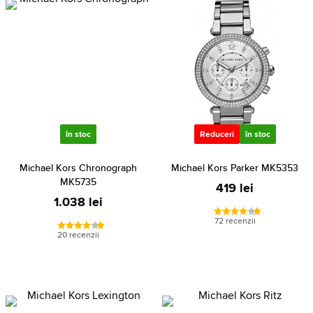
în stoc
Reduceri
în stoc
Michael Kors Chronograph
Michael Kors Parker MK5353
MK5735
419 lei
1.038 lei
72 recenzii
20 recenzii