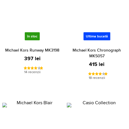
în stoc
Ultima bucată
Michael Kors Runway MK3198
Michael Kors Chronograph
MK5057
397 lei
415 lei
14 recenzii
18 recenzii