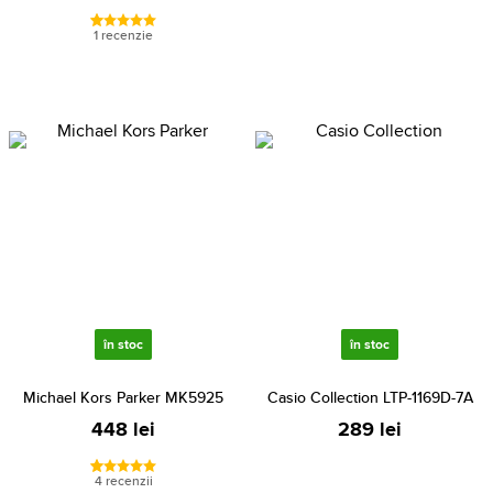
1 recenzie
în stoc
în stoc
Michael Kors Parker MK5925
Casio Collection LTP-1169D-7A
448 lei
289 lei
4 recenzii