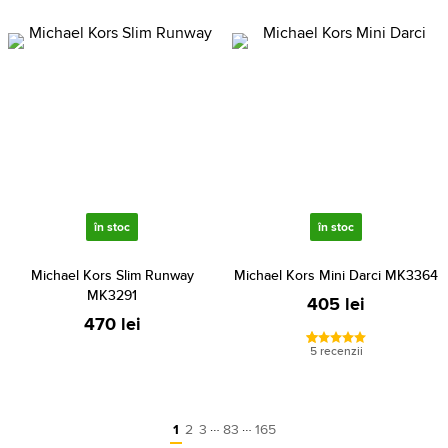
în stoc
în stoc
Michael Kors Slim Runway
Michael Kors Mini Darci MK3364
MK3291
405 lei
470 lei
5 recenzii
…
…
1
2
3
83
165