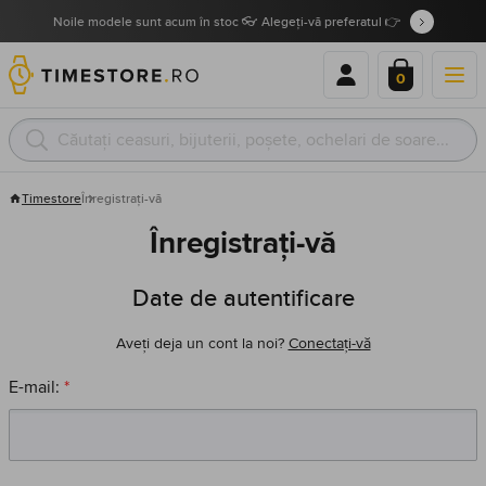
Noile modele sunt acum în stoc 👓 Alegeți-vă preferatul 👉
0
Timestore
Înregistrați-vă
Înregistrați-vă
Date de autentificare
Aveți deja un cont la noi?
Conectați-vă
E-mail:
*