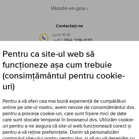
Vânzări en-gros
Contactați-ne
Lu-Vi 10-16
+40
356 229 077
Pentru ca site-ul web să
sau pe e-mail:
info@timestore.ro
funcționeze așa cum trebuie
(consimțământul pentru cookie-
Urmăriți-ne
uri)
Timestore pe Facebook
Pentru a vă oferi cea mai bună experiență de cumpărături
online pe site-ul nostru, avem nevoie de consimțământul dvs.
pentru a procesa cookie-uri, care sunt fișiere mici de date
care sunt stocate temporar în browserul dvs. Utilizăm cookie-
uri pentru a ne asigura că site-ul web funcționează corect și
pentru a vă reține preferințele. Dorim să personalizăm
conținutul site-ului nostru pentru dvs. și să nu vă deranjăm cu