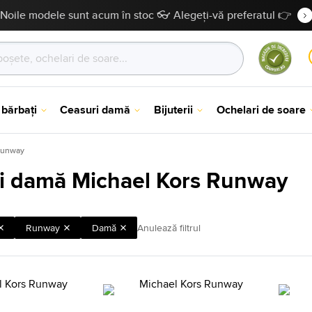
Noile modele sunt acum în stoc 👓 Alegeți-vă preferatul 👉
 bărbați
Ceasuri damă
Bijuterii
Ochelari de soare
Runway
i damă Michael Kors Runway
Runway
Damă
Anulează filtrul