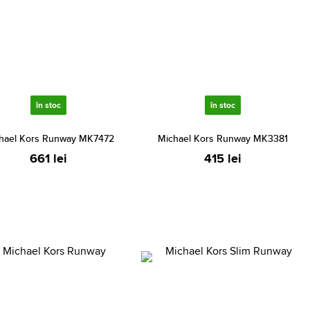
în stoc
în stoc
hael Kors Runway MK7472
Michael Kors Runway MK3381
661 lei
415 lei