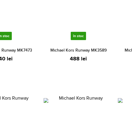
în stoc
în stoc
s Runway MK7473
Michael Kors Runway MK3589
Mic
40 lei
488 lei