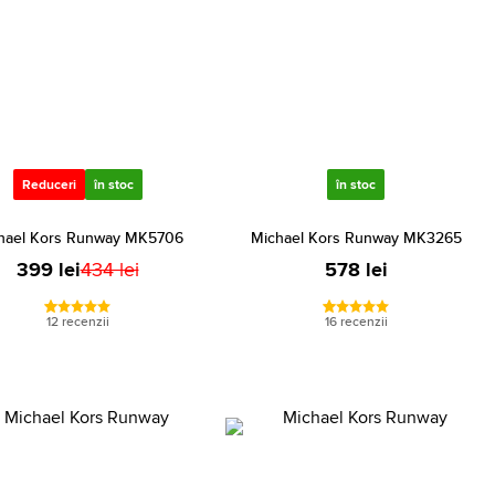
Reduceri
în stoc
în stoc
hael Kors Runway MK5706
Michael Kors Runway MK3265
399 lei
434 lei
578 lei
12 recenzii
16 recenzii