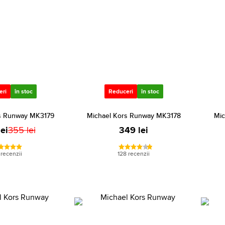
eri
în stoc
Reduceri
în stoc
s Runway MK3179
Michael Kors Runway MK3178
Mic
ei
355 lei
349 lei
 recenzii
128 recenzii