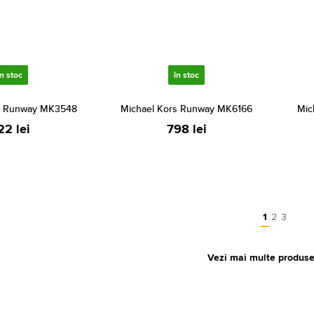
în stoc
în stoc
s Runway MK3548
Michael Kors Runway MK6166
Mic
22 lei
798 lei
1
2
3
Vezi mai multe produs