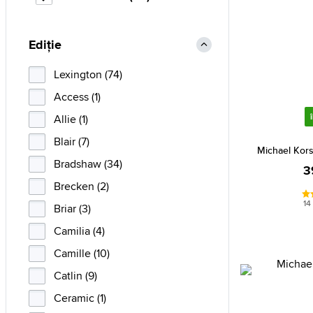
Ediție
Lexington (74)
Access (1)
Allie (1)
Blair (7)
Michael Kor
Bradshaw (34)
3
Brecken (2)
14
Briar (3)
Camilia (4)
Camille (10)
Catlin (9)
Ceramic (1)