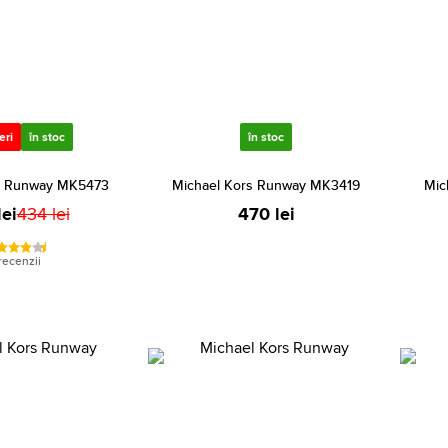
eri
în stoc
în stoc
s Runway MK5473
Michael Kors Runway MK3419
Mic
ei
434 lei
470 lei
recenzii