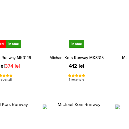
eri
în stoc
în stoc
s Runway MK3149
Michael Kors Runway MK8315
Mic
lei
374 lei
412 lei
recenzii
1 recenzie