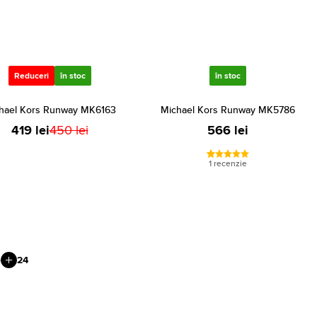
Reduceri
în stoc
în stoc
hael Kors Runway MK6163
Michael Kors Runway MK5786
419 lei
450 lei
566 lei
1 recenzie
e
24