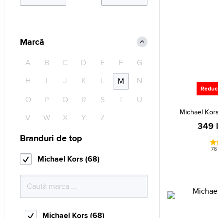
Marcă
A
B
C
D
E
F
G
H
I
J
K
L
N
M
Reduc
O
P
Q
R
S
T
U
Michael Kor
V
W
X
Y
Z
349 l
Branduri de top
76
Michael Kors (68)
Michael Kors (68)