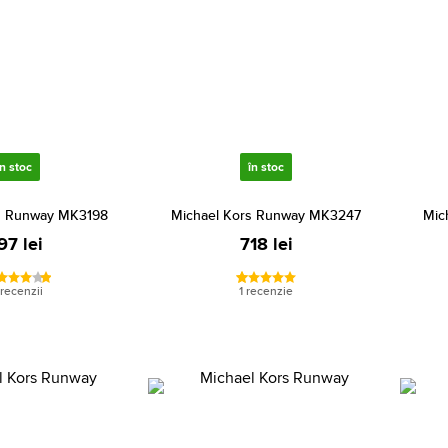
în stoc
în stoc
s Runway MK3198
Michael Kors Runway MK3247
Mic
97 lei
718 lei
 recenzii
1 recenzie