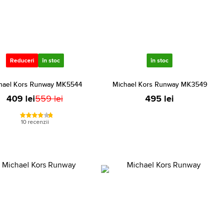
Reduceri
în stoc
în stoc
hael Kors Runway MK5544
Michael Kors Runway MK3549
409 lei
559 lei
495 lei
10 recenzii