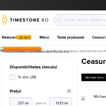
Reduceri
Mărci
Toate produsele
Ceasuri
-20–50 %
Timestore
Ceasuri damă
Ceasuri damă Michael Kors
Ceasuri damă Michael Kors 
Ceasur
Disponibilitatea stocului
În stoc (28)
Michael Kors
Prețul
până la