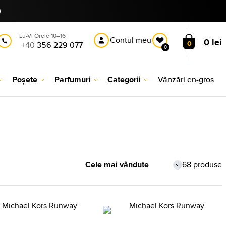
Lu-Vi Orele 10–16
Contul meu
0 lei
0
+40
356 229 077
0
Poșete
Parfumuri
Categorii
Vânzări en-gros
68 produse