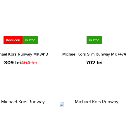
Reduceri
în stoc
în stoc
hael Kors Runway MK3413
Michael Kors Slim Runway MK7474
309 lei
464 lei
702 lei