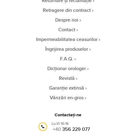
Returnare și reclamație
Retragere din contract
Despre noi
Contact
Impermeabilitatea ceasurilor
Îngrijirea produselor
F.A.Q.
Dicționar orologer
Revistă
Garanție extinsă
Vânzări en-gros
Contactați-ne
Lu-Vi 10-16
+40
356 229 077