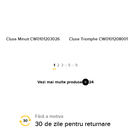
Cluse Minuit CW0101203026
Cluse Triomphe CW0101208001
…
…
1
2
3
5
9
Vezi mai multe produse
24
Fără a motiva
30 de zile pentru returnare