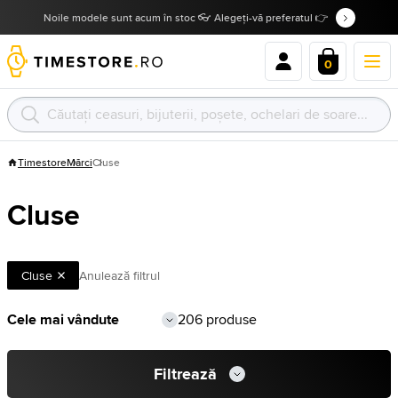
Noile modele sunt acum în stoc 👓 Alegeți-vă preferatul 👉
0
Timestore
Mărci
Cluse
Cluse
Cluse
Anulează filtrul
206 produse
Filtrează