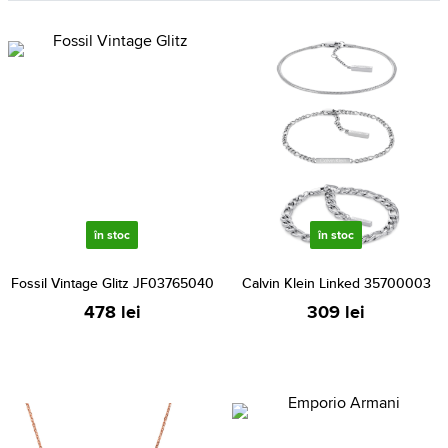
în stoc
în stoc
Fossil Vintage Glitz JF03765040
Calvin Klein Linked 35700003
478 lei
309 lei