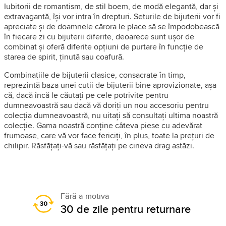
Iubitorii de romantism, de stil boem, de modă elegantă, dar și
extravagantă, își vor intra în drepturi. Seturile de bijuterii vor fi
apreciate și de doamnele cărora le place să se împodobească
în fiecare zi cu bijuterii diferite, deoarece sunt ușor de
combinat și oferă diferite opțiuni de purtare în funcție de
starea de spirit, ținută sau coafură.
Combinațiile de bijuterii clasice, consacrate în timp,
reprezintă baza unei cutii de bijuterii bine aprovizionate, așa
că, dacă încă le căutați pe cele potrivite pentru
dumneavoastră sau dacă vă doriți un nou accesoriu pentru
colecția dumneavoastră, nu uitați să consultați ultima noastră
colecție. Gama noastră conține câteva piese cu adevărat
frumoase, care vă vor face fericiți, în plus, toate la prețuri de
chilipir. Răsfățați-vă sau răsfățați pe cineva drag astăzi.
Fără a motiva
30 de zile pentru returnare