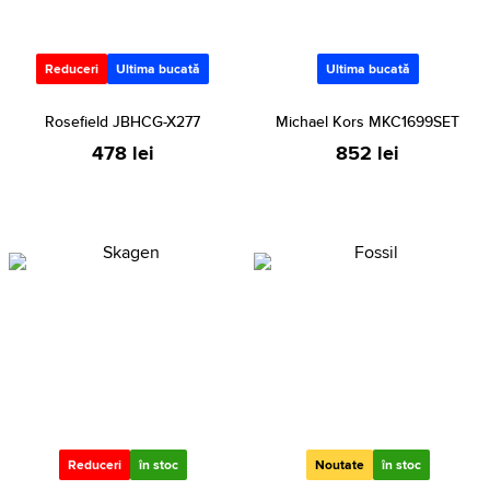
Reduceri
Ultima bucată
Ultima bucată
Rosefield JBHCG-X277
Michael Kors MKC1699SET
478 lei
852 lei
Reduceri
în stoc
Noutate
în stoc