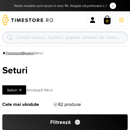
Noile modele sunt acum în stoc 👓 Alegeți-vă preferatul 👉
0
Timestore
Bijuterii
Seturi
Seturi
Seturi
Anulează filtrul
82 produse
Filtrează