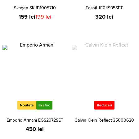
Skagen SKJB1009710
Fossil JF04935SET
159 lei
199 lei
320 lei
Noutate
în stoc
Reduceri
Emporio Armani EGS2972SET
Calvin Klein Reflect 35000620
450 lei