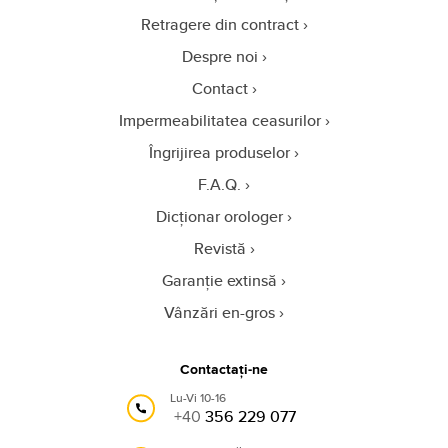
Retragere din contract
Despre noi
Contact
Impermeabilitatea ceasurilor
Îngrijirea produselor
F.A.Q.
Dicționar orologer
Revistă
Garanție extinsă
Vânzări en-gros
Contactați-ne
Lu-Vi 10-16
+40
356 229 077