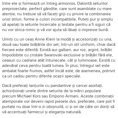
între ele și formează un întreg armonios. Datorită seturilor
preproiectate, perfect gândite, care sunt asamblate cu mare
atenție, nu trebuie să vă faceți griji cu privire la combinarea
unor stiluri, forme și culori incompatibile. Puteți pur și simplu
să apelați la seturile încercate și testate pentru a fi siguri că
nu vor strica nimic și vă vor ajuta să lăsați o impresie bună.
Uimiți cu un ceas Anne Klein la modă și accesorizați cu una,
două sau toate brățările din set, într-un stil uniform, chiar dacă
fiecare este diferită. Există aur galben, aur roz, argint, brățări
împodobite cu cristale Swarovski exclusive și brățări fără ele,
ceasuri cu cadrane atât întunecate, cât și luminoase. Există cu
adevărat ceva pentru toată lumea. În plus, întregul set este
ambalat foarte frumos, astfel încât este, de asemenea, potrivit
ca un cadou pentru diferite ocazii speciale.
Dacă preferați lanțurile cu pandantive și cercei asortați,
achiziționați unele dintre seturile de la mărci populare
precum Michael Kors sau Emporio Armani. Aceste combinații
atemporale vor deveni rapid piesele dvs. preferate, care pot fi
purtate nu doar într-o zi obișnuită, ci și ori de câte ori doriți să
vă accentuați farmecul și eleganța naturală.