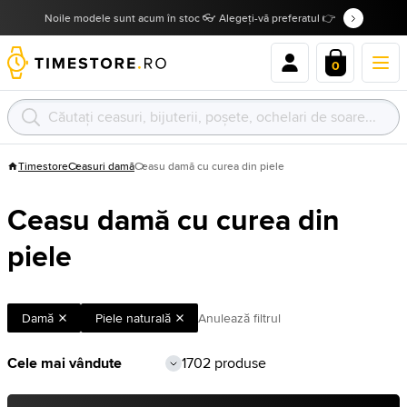
Noile modele sunt acum în stoc 👓 Alegeți-vă preferatul 👉
0
Timestore
Ceasuri damă
Ceasu damă cu curea din piele
Ceasu damă cu curea din
piele
Damă
Piele naturală
Anulează filtrul
1702 produse