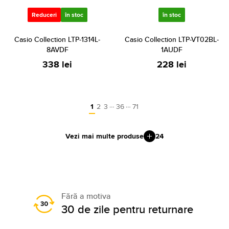
Reduceri
în stoc
în stoc
Casio Collection LTP-1314L-
Casio Collection LTP-VT02BL-
8AVDF
1AUDF
338 lei
228 lei
…
…
1
2
3
36
71
Vezi mai multe produse
24
Fără a motiva
30 de zile pentru returnare