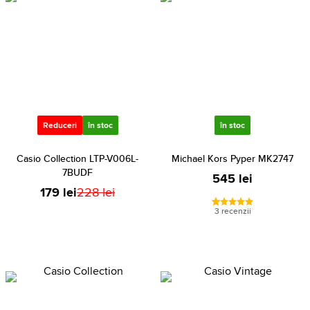
Reduceri
în stoc
în stoc
Casio Collection LTP-V006L-
Michael Kors Pyper MK2747
7BUDF
545 lei
179 lei
228 lei
3 recenzii