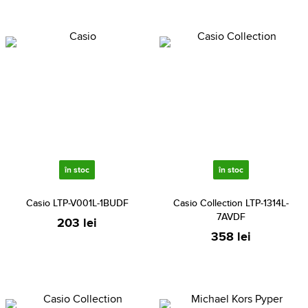
în stoc
în stoc
Casio LTP-V001L-1BUDF
Casio Collection LTP-1314L-
7AVDF
203 lei
358 lei