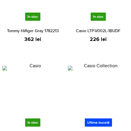
în stoc
în stoc
Tommy Hilfiger Gray 1782213
Casio LTP-V002L-1BUDF
362 lei
226 lei
în stoc
Ultima bucată