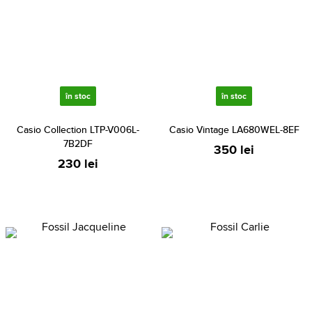
în stoc
în stoc
Casio Collection LTP-V006L-
Casio Vintage LA680WEL-8EF
7B2DF
350 lei
230 lei