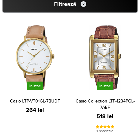
Filtrează
în stoc
în stoc
Casio LTP-VT01GL-7BUDF
Casio Collection LTP-1234PGL-
7AEF
264 lei
518 lei
1 recenzie