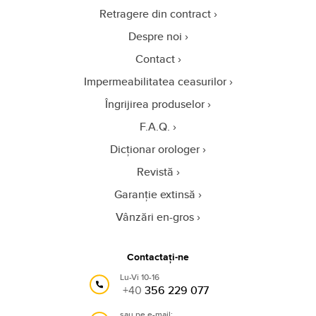
Retragere din contract
Despre noi
Contact
Impermeabilitatea ceasurilor
Îngrijirea produselor
F.A.Q.
Dicționar orologer
Revistă
Garanție extinsă
Vânzări en-gros
Contactați-ne
Lu-Vi 10-16
+40
356 229 077
sau pe e-mail: