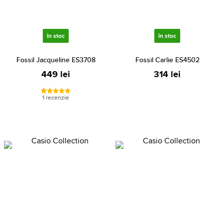
în stoc
în stoc
Fossil Jacqueline ES3708
Fossil Carlie ES4502
449 lei
314 lei
1 recenzie