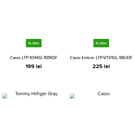
în stoc
în stoc
Casio LTP-1094Q-7B1RDF
Casio Enticer LTP-VT01GL-9BUDF
199 lei
225 lei