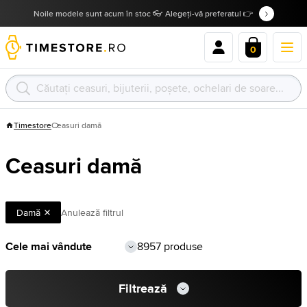
Noile modele sunt acum în stoc 👓 Alegeți-vă preferatul 👉
0
Timestore
Ceasuri damă
Ceasuri damă
Damă
Anulează filtrul
8957 produse
Filtrează