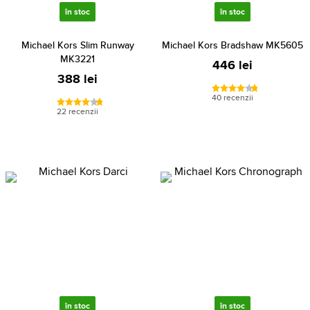
în stoc
în stoc
Michael Kors Slim Runway
Michael Kors Bradshaw MK5605
MK3221
446 lei
388 lei
40 recenzii
22 recenzii
în stoc
în stoc