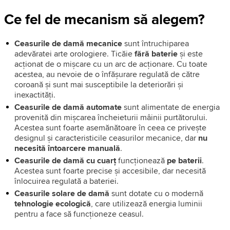
Ce fel de mecanism să alegem?
Ceasurile de damă mecanice
sunt întruchiparea
adevăratei arte orologiere. Ticăie
fără baterie
și este
acționat de o mișcare cu un arc de acționare. Cu toate
acestea, au nevoie de o înfășurare regulată de către
coroană și sunt mai susceptibile la deteriorări și
inexactități.
Ceasurile de damă automate
sunt alimentate de energia
provenită din mișcarea încheieturii mâinii purtătorului.
Acestea sunt foarte asemănătoare în ceea ce privește
designul și caracteristicile ceasurilor mecanice, dar
nu
necesită întoarcere manuală
.
Ceasurile de damă cu cuarț
funcționează
pe baterii
.
Acestea sunt foarte precise și accesibile, dar necesită
înlocuirea regulată a bateriei.
Ceasurile solare de damă
sunt dotate cu o modernă
tehnologie ecologică
, care utilizează energia luminii
pentru a face să funcționeze ceasul.