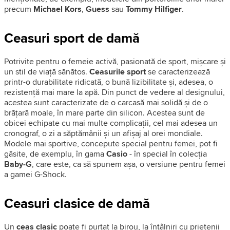
precum
Michael Kors
,
Guess
sau
Tommy Hilfiger
.
Ceasuri sport de damă
Potrivite pentru o femeie activă, pasionată de sport, mișcare și
un stil de viață sănătos.
Ceasurile sport
se caracterizează
printr-o durabilitate ridicată, o bună lizibilitate și, adesea, o
rezistență mai mare la apă. Din punct de vedere al designului,
acestea sunt caracterizate de o carcasă mai solidă și de o
brățară moale, în mare parte din silicon. Acestea sunt de
obicei echipate cu mai multe complicații, cel mai adesea un
cronograf, o zi a săptămânii și un afișaj al orei mondiale.
Modele mai sportive, concepute special pentru femei, pot fi
găsite, de exemplu, în gama
Casio
- în special în colecția
Baby-G
, care este, ca să spunem așa, o versiune pentru femei
a gamei G-Shock.
Ceasuri clasice de damă
Un
ceas clasic
poate fi purtat la birou, la întâlniri cu prietenii