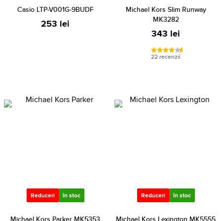
Casio LTP-V001G-9BUDF
Michael Kors Slim Runway
MK3282
253 lei
343 lei
22 recenzii
Reduceri
în stoc
Reduceri
în stoc
Michael Kors Parker MK5353
Michael Kors Lexington MK5555