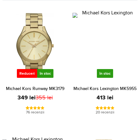
Reduceri
în stoc
în stoc
Michael Kors Runway MK3179
Michael Kors Lexington MK5955
349 lei
355 lei
413 lei
76 recenzii
20 recenzii