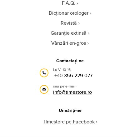
F.A.Q.
Dicționar orologer
Revistă
Garanție extinsă
Vânzări en-gros
Contactați-ne
Lu-Vi 10-16
+40
356 229 077
sau pe e-mail:
info@timestore.ro
Urmăriți-ne
Timestore pe Facebook