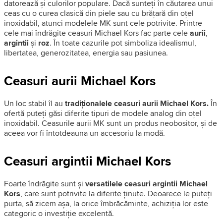
datorează și culorilor populare. Dacă sunteți în căutarea unui
ceas cu o curea clasică din piele sau cu brățară din oțel
inoxidabil, atunci modelele MK sunt cele potrivite. Printre
cele mai îndrăgite ceasuri Michael Kors fac parte cele
aurii
,
argintii
și
roz
. În toate cazurile pot simboliza idealismul,
libertatea, generozitatea, energia sau pasiunea.
Ceasuri aurii Michael Kors
Un loc stabil îl au
tradiționalele ceasuri aurii Michael Kors.
În
ofertă puteți găsi diferite tipuri de modele analog din oțel
inoxidabil. Ceasurile aurii MK sunt un produs neobositor, și de
aceea vor fi întotdeauna un accesoriu la modă.
Ceasuri argintii Michael Kors
Foarte îndrăgite sunt și
versatilele ceasuri argintii Michael
Kors
, care sunt potrivite la diferite ținute. Deoarece le puteți
purta, să zicem așa, la orice îmbrăcăminte, achiziția lor este
categoric o investiție excelentă.