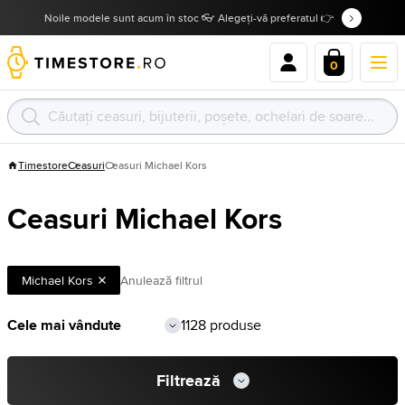
Noile modele sunt acum în stoc 👓 Alegeți-vă preferatul 👉
0
Timestore
Ceasuri
Ceasuri Michael Kors
Ceasuri Michael Kors
Michael Kors
Anulează filtrul
1128 produse
Filtrează