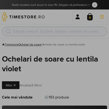
Noile modele sunt acum în stoc 👓 Alegeți-vă preferatul 👉
0
Timestore
Ochelari de soare
Ochelari de soare cu lentila violet
Ochelari de soare cu lentila
violet
Mov
Anulează filtrul
193 produse