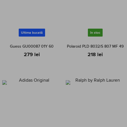
Ultima bucată
în stoc
Guess GU00087 01Y 60
Polaroid PLD 8032/S 807 MF 49
279 lei
218 lei