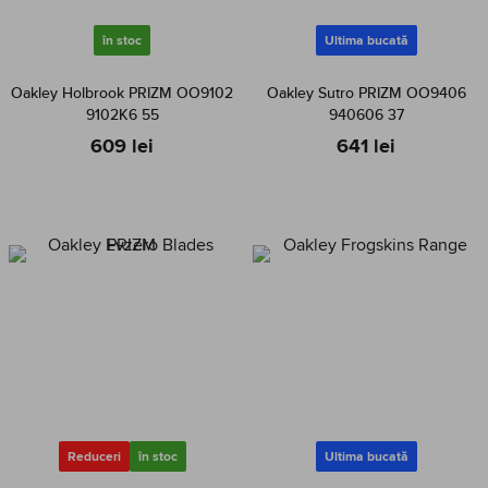
în stoc
Ultima bucată
Oakley Holbrook PRIZM OO9102
Oakley Sutro PRIZM OO9406
9102K6 55
940606 37
609 lei
641 lei
Reduceri
în stoc
Ultima bucată