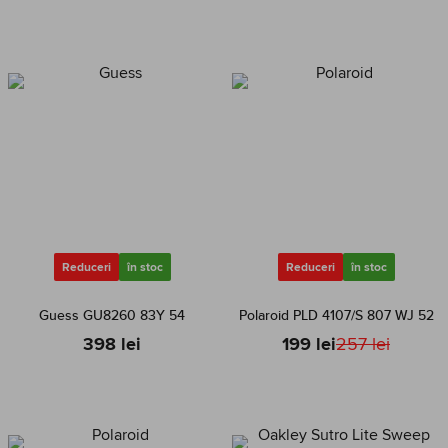
Reduceri
în stoc
Reduceri
în stoc
Guess GU8260 83Y 54
Polaroid PLD 4107/S 807 WJ 52
398 lei
199 lei
257 lei