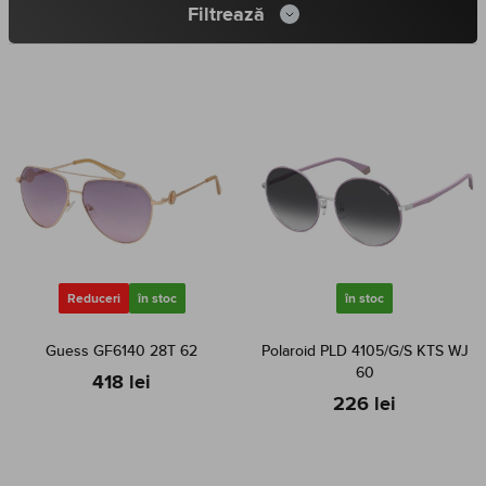
Filtrează
Reduceri
în stoc
în stoc
Guess GF6140 28T 62
Polaroid PLD 4105/G/S KTS WJ
60
418 lei
226 lei