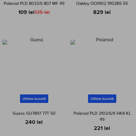
Polaroid PLD 8033/S 807 MF 49
Oakley OO9102 9102B5 55
109 lei
135 lei
829 lei
Ultima bucată
Ultima bucată
Guess GU7897 77T 50
Polaroid PLD 2103/S/X HK8 KL
49
240 lei
221 lei