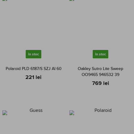
în stoc
în stoc
Polaroid PLD 6187/S SZJ AI 60
Oakley Sutro Lite Sweep
OO9465 946532 39
221 lei
769 lei