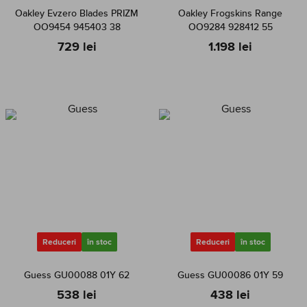
Oakley Evzero Blades PRIZM
Oakley Frogskins Range
OO9454 945403 38
OO9284 928412 55
729 lei
1.198 lei
Reduceri
în stoc
Reduceri
în stoc
Guess GU00088 01Y 62
Guess GU00086 01Y 59
538 lei
438 lei