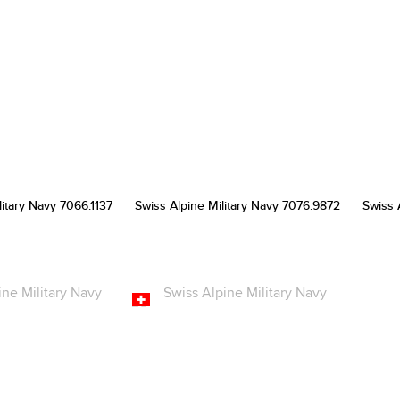
litary Navy 7066.1137
Swiss Alpine Military Navy 7076.9872
Swiss 