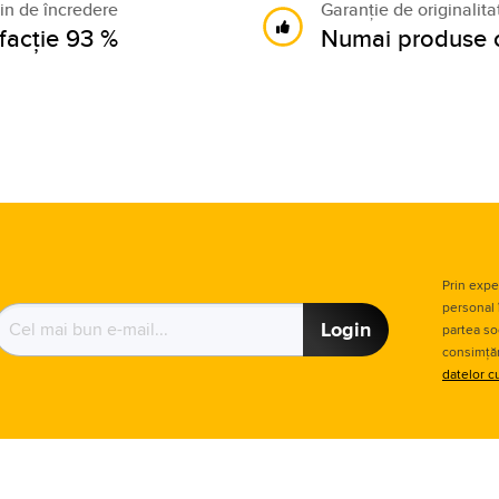
n de încredere
Garanție de originalit
sfacție 93 %
Numai produse o
Prin expe
personal 
Login
partea so
consimțăm
datelor c