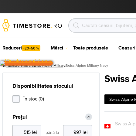
Reduceri
Mărci
Toate produsele
Ceasuri
-20–50 %
Timestore
Mărci
Swiss Alpine Military
Swiss Alpine Military Navy
Swiss A
Disponibilitatea stocului
În stoc (0)
Swiss Alpine M
Prețul
până la