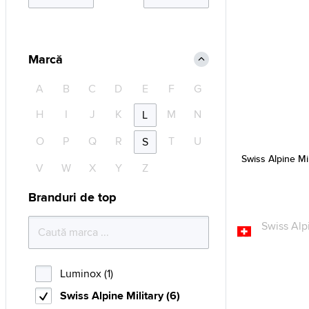
Marcă
A
B
C
D
E
F
G
H
I
J
K
M
N
L
O
P
Q
R
T
U
S
Swiss Alpine Mi
V
W
X
Y
Z
Branduri de top
Luminox (1)
Swiss Alpine Military (6)