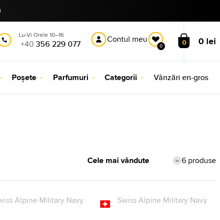
Lu-Vi Orele 10–16
Contul meu
0 lei
0
+40
356 229 077
0
Poșete
Parfumuri
Categorii
Vânzări en-gros
6 produse