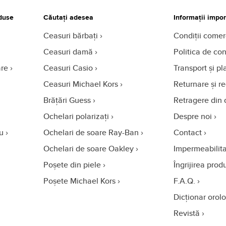
duse
Căutați adesea
Informații impo
Ceasuri bărbați
Condiții comer
Ceasuri damă
Politica de con
are
Ceasuri Casio
Transport și pl
Ceasuri Michael Kors
Returnare și r
Brățări Guess
Retragere din 
Ochelari polarizați
Despre noi
u
Ochelari de soare Ray-Ban
Contact
Ochelari de soare Oakley
Impermeabilita
Poșete din piele
Îngrijirea prod
Poșete Michael Kors
F.A.Q.
Dicționar orol
Revistă