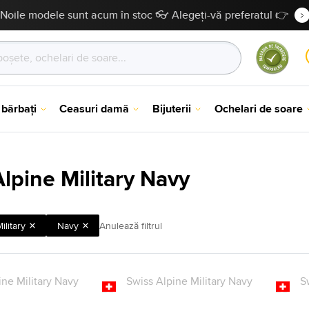
Noile modele sunt acum în stoc 👓 Alegeți-vă preferatul 👉
 bărbați
Ceasuri damă
Bijuterii
Ochelari de soare
lpine Military Navy
ilitary
Navy
Anulează filtrul