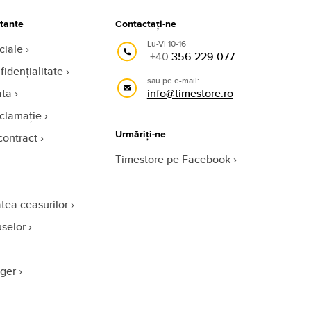
rtante
Contactați-ne
Lu-Vi 10-16
ciale
+40
356 229 077
fidențialitate
sau pe e-mail:
ata
info@timestore.ro
eclamație
Urmăriți-ne
contract
Timestore pe Facebook
tea ceasurilor
uselor
oger