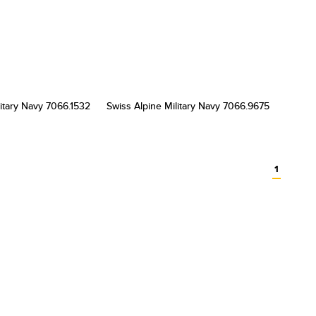
litary Navy 7066.1532
Swiss Alpine Military Navy 7066.9675
1