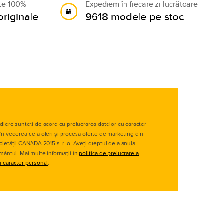
ate 100%
Expediem în fiecare zi lucrătoare
riginale
9618 modele pe stoc
diere sunteți de acord cu prelucrarea datelor cu caracter
în vederea de a oferi și procesa oferte de marketing din
cietății CANADA 2015 s. r. o. Aveți dreptul de a anula
ântul. Mai multe informații în
politica de prelucrare a
u caracter personal
.