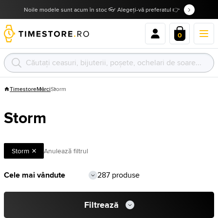
Noile modele sunt acum în stoc 👓 Alegeți-vă preferatul 👉
0
Timestore
Mărci
Storm
Storm
Storm
Anulează filtrul
287 produse
Filtrează