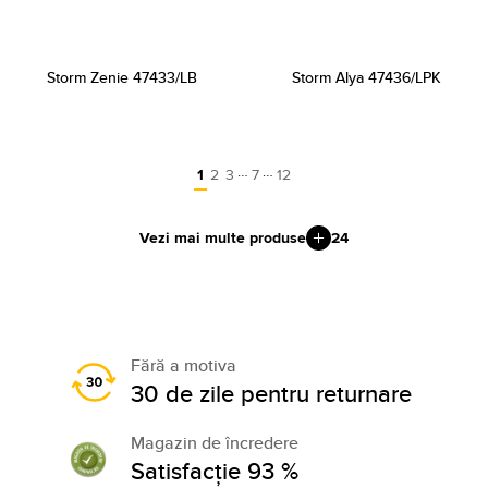
Storm Zenie 47433/LB
Storm Alya 47436/LPK
…
…
1
2
3
7
12
Vezi mai multe produse
24
Fără a motiva
30 de zile pentru returnare
Magazin de încredere
Satisfacție 93 %