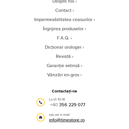
Despre noi
Contact
Impermeabilitatea ceasurilor
Îngrijirea produselor
F.A.Q.
Dicționar orologer
Revistă
Garanție extinsă
Vânzări en-gros
Contactați-ne
Lu-Vi 10-16
+40
356 229 077
sau pe e-mail:
info@timestore.ro