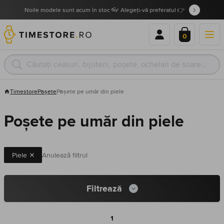
Noile modele sunt acum în stoc 👓 Alegeți-vă preferatul 👉
0
Timestore
Poșete
Poșete pe umăr din piele
Poșete pe umăr din piele
Piele
Anulează filtrul
Filtrează
1