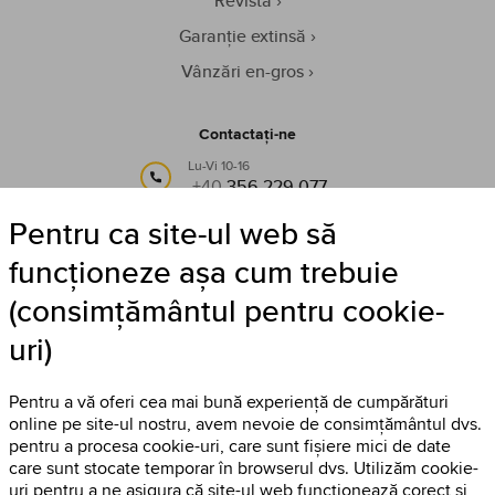
Revistă
Garanție extinsă
Vânzări en-gros
Contactați-ne
Lu-Vi 10-16
+40
356 229 077
Pentru ca site-ul web să
sau pe e-mail:
info@timestore.ro
funcționeze așa cum trebuie
(consimțământul pentru cookie-
Urmăriți-ne
uri)
Timestore pe Facebook
Pentru a vă oferi cea mai bună experiență de cumpărături
online pe site-ul nostru, avem nevoie de consimțământul dvs.
pentru a procesa cookie-uri, care sunt fișiere mici de date
care sunt stocate temporar în browserul dvs. Utilizăm cookie-
uri pentru a ne asigura că site-ul web funcționează corect și