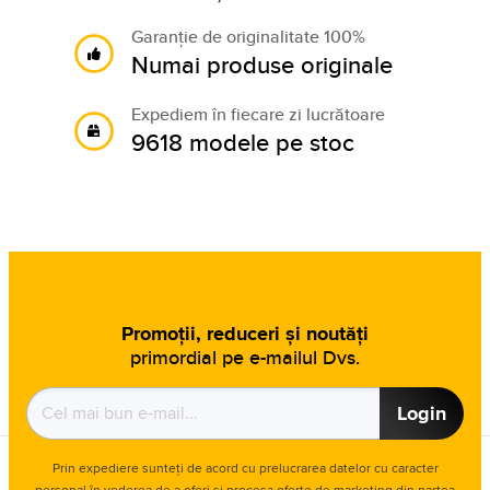
Garanție de originalitate 100%
Numai produse originale
Expediem în fiecare zi lucrătoare
9618 modele pe stoc
Promoții, reduceri și noutăți
primordial pe e-mailul Dvs.
Login
Prin expediere sunteți de acord cu prelucrarea datelor cu caracter
personal în vederea de a oferi și procesa oferte de marketing din partea