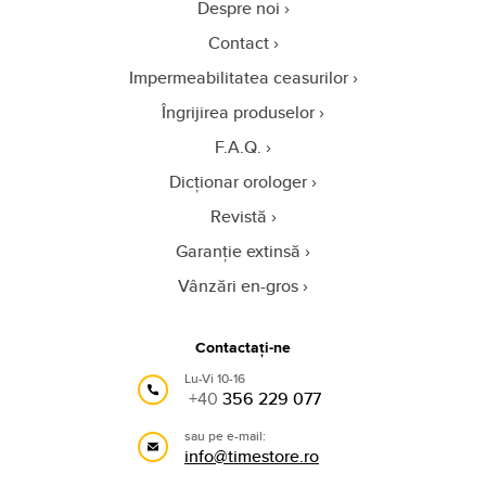
Despre noi
Contact
Impermeabilitatea ceasurilor
Îngrijirea produselor
F.A.Q.
Dicționar orologer
Revistă
Garanție extinsă
Vânzări en-gros
Contactați-ne
Lu-Vi 10-16
+40
356 229 077
sau pe e-mail:
info@timestore.ro