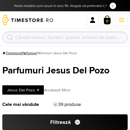
Noile modele sunt acum în stoc 👓 Alegeți-vă preferatul 👉
0
Timestore
Parfumuri
Parfumuri Jesus Del Pozo
Parfumuri Jesus Del Pozo
Jesus Del Pozo
Anulează filtrul
39 produse
Filtrează