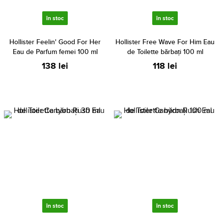
în stoc
în stoc
Hollister Feelin' Good For Her
Hollister Free Wave For Him Eau
Eau de Parfum femei 100 ml
de Toilette bărbați 100 ml
138 lei
118 lei
în stoc
în stoc