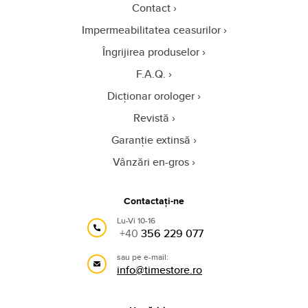
Contact
Impermeabilitatea ceasurilor
Îngrijirea produselor
F.A.Q.
Dicționar orologer
Revistă
Garanție extinsă
Vânzări en-gros
Contactați-ne
Lu-Vi 10-16
+40
356 229 077
sau pe e-mail:
info@timestore.ro