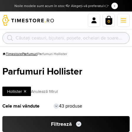
Noile modele sunt acum în stoc 👓 Alegeți-vă preferatul 👉
0
Timestore
Parfumuri
Parfumuri Hollister
Parfumuri Hollister
Hollister
Anulează filtrul
43 produse
Filtrează