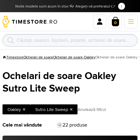
Noile modele sunt acum în stoc 👓 Alegeți-vă preferatul 👉
0
Timestore
Ochelari de soare
Ochelari de soare Oakley
Ochelari de soare Oakley 
Ochelari de soare Oakley
Sutro Lite Sweep
Oakley
Sutro Lite Sweep
Anulează filtrul
22 produse