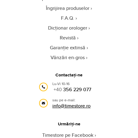
Îngrijirea produselor
F.A.Q.
Dicționar orologer
Revistă
Garanție extinsă
Vânzări en-gros
Contactați-ne
Lu-Vi 10-16
+40
356 229 077
sau pe e-mail:
info@timestore.ro
Urmăriți-ne
Timestore pe Facebook