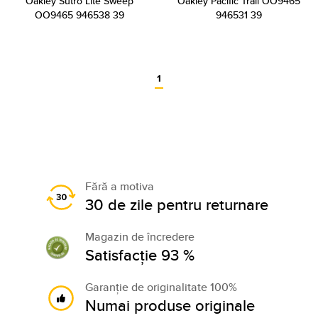
Oakley Sutro Lite Sweep
Oakley Pacific Trail OO9465
OO9465 946538 39
946531 39
1
Fără a motiva
30 de zile pentru returnare
Magazin de încredere
Satisfacție 93 %
Garanție de originalitate 100%
Numai produse originale