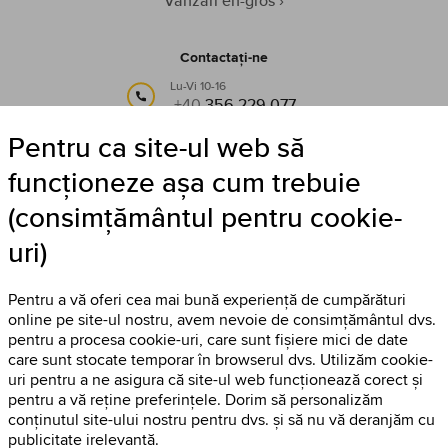
Vânzări en-gros
Contactați-ne
Lu-Vi 10-16
+40
356 229 077
Pentru ca site-ul web să
sau pe e-mail:
info@timestore.ro
funcționeze așa cum trebuie
(consimțământul pentru cookie-
Urmăriți-ne
uri)
Timestore pe Facebook
Pentru a vă oferi cea mai bună experiență de cumpărături
online pe site-ul nostru, avem nevoie de consimțământul dvs.
pentru a procesa cookie-uri, care sunt fișiere mici de date
care sunt stocate temporar în browserul dvs. Utilizăm cookie-
uri pentru a ne asigura că site-ul web funcționează corect și
pentru a vă reține preferințele. Dorim să personalizăm
conținutul site-ului nostru pentru dvs. și să nu vă deranjăm cu
publicitate irelevantă.