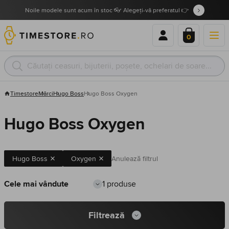
Noile modele sunt acum în stoc 👓 Alegeți-vă preferatul 👉
0
Timestore
Mărci
Hugo Boss
Hugo Boss Oxygen
Hugo Boss Oxygen
Hugo Boss
Oxygen
Anulează filtrul
1 produse
Filtrează