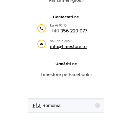
Vânzări en-gros
Contactați-ne
Lu-Vi 10-16
+40
356 229 077
sau pe e-mail:
info@timestore.ro
Urmăriți-ne
Timestore pe Facebook