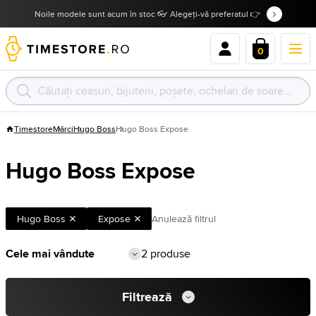
Noile modele sunt acum în stoc 👓 Alegeți-vă preferatul 👉
0
Timestore
Mărci
Hugo Boss
Hugo Boss Expose
Hugo Boss Expose
Hugo Boss
Expose
Anulează filtrul
2 produse
Filtrează