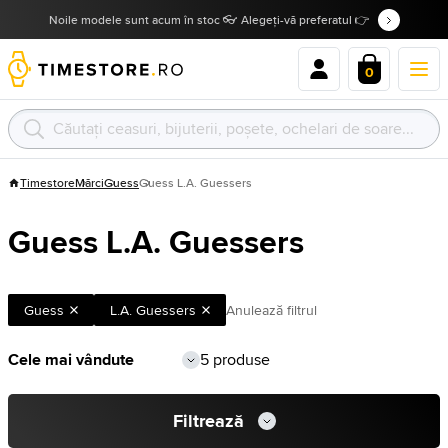
Noile modele sunt acum în stoc 👓 Alegeți-vă preferatul 👉
0
Timestore
Mărci
Guess
Guess L.A. Guessers
Guess L.A. Guessers
Guess
L.A. Guessers
Anulează filtrul
5 produse
Filtrează