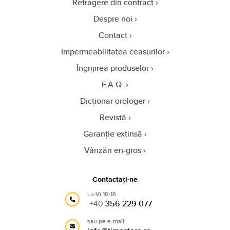
Retragere din contract
Despre noi
Contact
Impermeabilitatea ceasurilor
Îngrijirea produselor
F.A.Q.
Dicționar orologer
Revistă
Garanție extinsă
Vânzări en-gros
Contactați-ne
Lu-Vi 10-16
+40
356 229 077
sau pe e-mail: