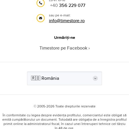
+40
356 229 077
sau pe e-mail:
info@timestore.ro
Urmăriți-ne
Timestore pe Facebook
© 2005-2026 Toate drepturile rezervate
În conformitate cu legea despre evidența profitului, comerciantul este obligat să
emită cumpărătorului un document. Totodată are obligația de a înregistra profitul
primit online la administratorul fiscal, în cazul unei întreruperi tehnice cel târziu
în 48 de ore.