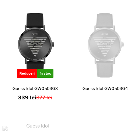
Reduceri
în stoc
Guess Idol GW0503G3
Guess Idol GW0503G4
339 lei
377 lei