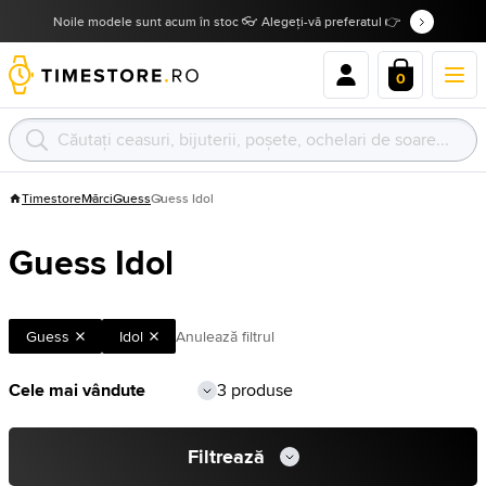
Noile modele sunt acum în stoc 👓 Alegeți-vă preferatul 👉
0
Timestore
Mărci
Guess
Guess Idol
Guess Idol
Guess
Idol
Anulează filtrul
3 produse
Filtrează