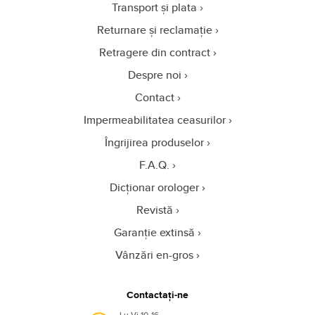
Transport și plata
Returnare și reclamație
Retragere din contract
Despre noi
Contact
Impermeabilitatea ceasurilor
Îngrijirea produselor
F.A.Q.
Dicționar orologer
Revistă
Garanție extinsă
Vânzări en-gros
Contactați-ne
Lu-Vi 10-16