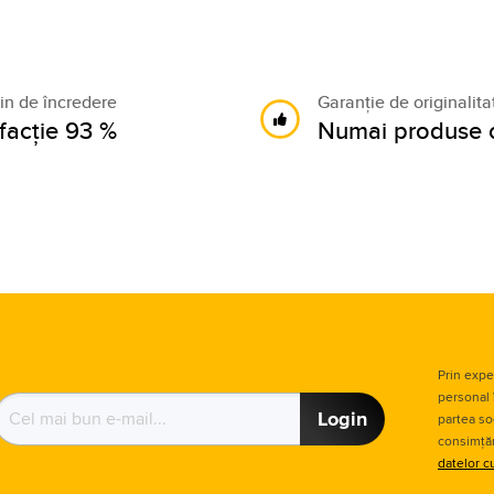
n de încredere
Garanție de originalit
sfacție 93 %
Numai produse o
Prin expe
personal 
Login
partea so
consimțăm
datelor c