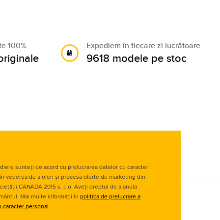
ate 100%
Expediem în fiecare zi lucrătoare
riginale
9618 modele pe stoc
diere sunteți de acord cu prelucrarea datelor cu caracter
în vederea de a oferi și procesa oferte de marketing din
cietății CANADA 2015 s. r. o. Aveți dreptul de a anula
ântul. Mai multe informații în
politica de prelucrare a
u caracter personal
.