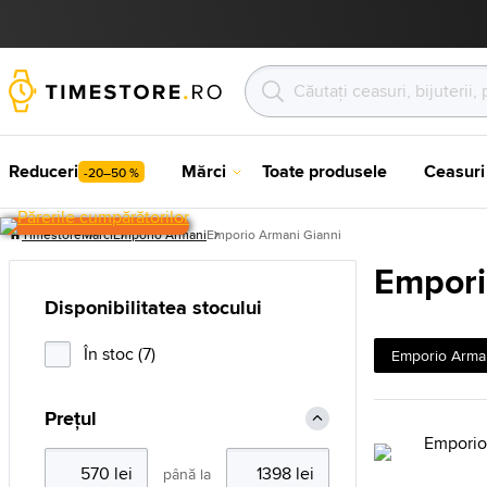
Reduceri
Mărci
Toate produsele
Ceasuri
-20–50 %
Timestore
Mărci
Emporio Armani
Emporio Armani Gianni
Empori
Disponibilitatea stocului
În stoc (7)
Emporio Arma
Prețul
până la