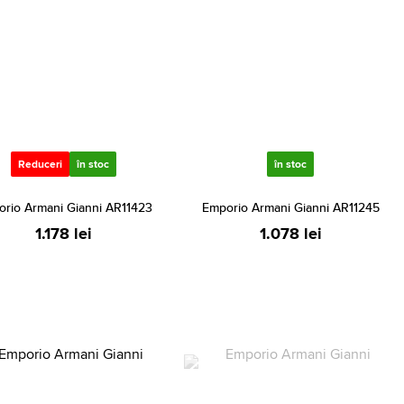
Reduceri
în stoc
în stoc
rio Armani Gianni AR11423
Emporio Armani Gianni AR11245
1.178 lei
1.078 lei