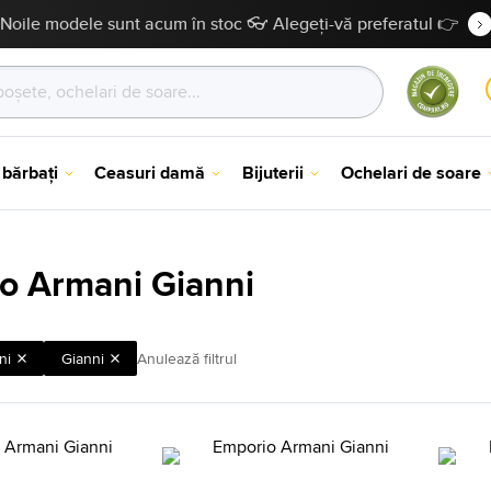
Noile modele sunt acum în stoc 👓 Alegeți-vă preferatul 👉
 bărbați
Ceasuri damă
Bijuterii
Ochelari de soare
o Armani Gianni
ni
Gianni
Anulează filtrul