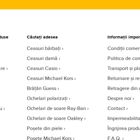
duse
Căutați adesea
Informații impo
Ceasuri bărbați
Condiții comer
Ceasuri damă
Politica de con
are
Ceasuri Casio
Transport și pl
Ceasuri Michael Kors
Returnare și r
Brățări Guess
Retragere din 
Ochelari polarizați
Despre noi
u
Ochelari de soare Ray-Ban
Contact
Ochelari de soare Oakley
Impermeabilita
Poșete din piele
Îngrijirea prod
Poșete Michael Kors
F.A.Q.