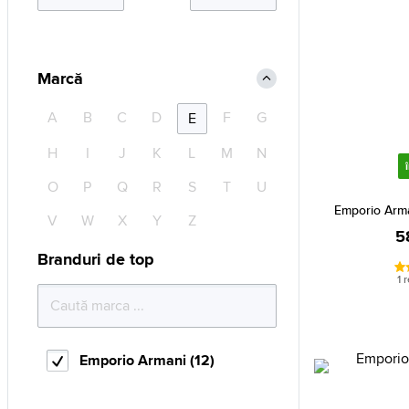
Marcă
A
B
C
D
F
G
E
H
I
J
K
L
M
N
O
P
Q
R
S
T
U
Emporio Arm
V
W
X
Y
Z
5
Branduri de top
1 
Emporio Armani (12)