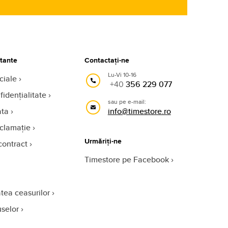
rtante
Contactați-ne
Lu-Vi 10-16
ciale
+40
356 229 077
fidențialitate
sau pe e-mail:
ata
info@timestore.ro
eclamație
Urmăriți-ne
contract
Timestore pe Facebook
tea ceasurilor
uselor