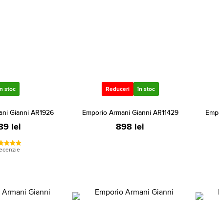
în stoc
Reduceri
în stoc
ani Gianni AR1926
Emporio Armani Gianni AR11429
Empo
89 lei
898 lei
recenzie