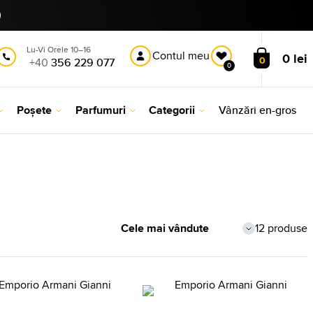
Lu-Vi Orele 10–16
Contul meu
0 lei
0
+40
356 229 077
0
Poșete
Parfumuri
Categorii
Vânzări en-gros
12 produse