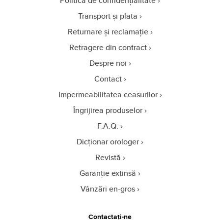
Politica de confidențialitate
Transport și plata
Returnare și reclamație
Retragere din contract
Despre noi
Contact
Impermeabilitatea ceasurilor
Îngrijirea produselor
F.A.Q.
Dicționar orologer
Revistă
Garanție extinsă
Vânzări en-gros
Contactați-ne