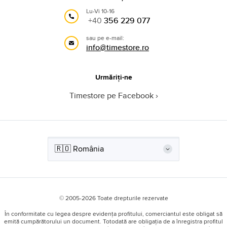
Lu-Vi 10-16
+40
356 229 077
sau pe e-mail:
info@timestore.ro
Urmăriți-ne
Timestore pe Facebook
© 2005-2026 Toate drepturile rezervate
În conformitate cu legea despre evidența profitului, comerciantul este obligat să
emită cumpărătorului un document. Totodată are obligația de a înregistra profitul