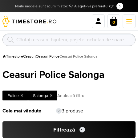
Noile modele sunt acum în stoc 👓 Alegeți-vă preferatul 👉
0
Timestore
Ceasuri
Ceasuri Police
Ceasuri Police Salonga
Ceasuri Police Salonga
Police
Salonga
Anulează filtrul
3 produse
Filtrează