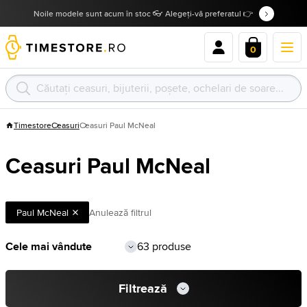
Noile modele sunt acum în stoc 👓 Alegeți-vă preferatul 👉
0
Timestore
Ceasuri
Ceasuri Paul McNeal
Ceasuri Paul McNeal
Paul McNeal
Anulează filtrul
63 produse
Filtrează