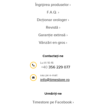
Îngrijirea produselor
F.A.Q.
Dicționar orologer
Revistă
Garanție extinsă
Vânzări en-gros
Contactați-ne
Lu-Vi 10-16
+40
356 229 077
sau pe e-mail:
info@timestore.ro
Urmăriți-ne
Timestore pe Facebook