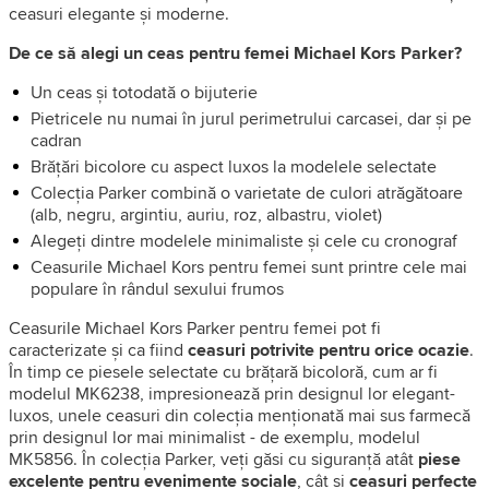
ceasuri elegante și moderne.
De ce să alegi un ceas pentru femei Michael Kors Parker?
Un ceas și totodată o bijuterie
Pietricele nu numai în jurul perimetrului carcasei, dar și pe
cadran
Brățări bicolore cu aspect luxos la modelele selectate
Colecția Parker combină o varietate de culori atrăgătoare
(alb, negru, argintiu, auriu, roz, albastru, violet)
Alegeți dintre modelele minimaliste și cele cu cronograf
Ceasurile Michael Kors pentru femei sunt printre cele mai
populare în rândul sexului frumos
Ceasurile Michael Kors Parker pentru femei pot fi
caracterizate și ca fiind
ceasuri potrivite pentru orice ocazie
.
În timp ce piesele selectate cu brățară bicoloră, cum ar fi
modelul MK6238, impresionează prin designul lor elegant-
luxos, unele ceasuri din colecția menționată mai sus farmecă
prin designul lor mai minimalist - de exemplu, modelul
MK5856. În colecția Parker, veți găsi cu siguranță atât
piese
excelente pentru evenimente sociale
, cât și
ceasuri perfecte