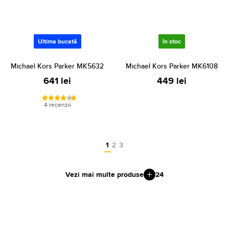
Ultima bucată
în stoc
Michael Kors Parker MK5632
Michael Kors Parker MK6108
641 lei
449 lei
4 recenzii
1
2
3
Vezi mai multe produse
24