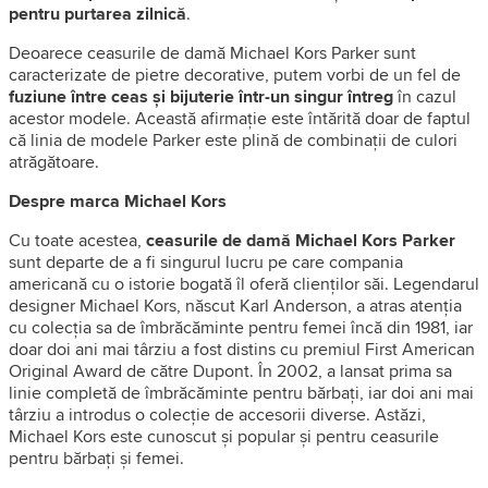
pentru purtarea zilnică
.
Deoarece ceasurile de damă Michael Kors Parker sunt
caracterizate de pietre decorative, putem vorbi de un fel de
fuziune între ceas și bijuterie într-un singur întreg
în cazul
acestor modele. Această afirmație este întărită doar de faptul
că linia de modele Parker este plină de combinații de culori
atrăgătoare.
Despre marca Michael Kors
Cu toate acestea,
ceasurile de damă Michael Kors Parker
sunt departe de a fi singurul lucru pe care compania
americană cu o istorie bogată îl oferă clienților săi. Legendarul
designer Michael Kors, născut Karl Anderson, a atras atenția
cu colecția sa de îmbrăcăminte pentru femei încă din 1981, iar
doar doi ani mai târziu a fost distins cu premiul First American
Original Award de către Dupont. În 2002, a lansat prima sa
linie completă de îmbrăcăminte pentru bărbați, iar doi ani mai
târziu a introdus o colecție de accesorii diverse. Astăzi,
Michael Kors este cunoscut și popular și pentru ceasurile
pentru bărbați și femei.