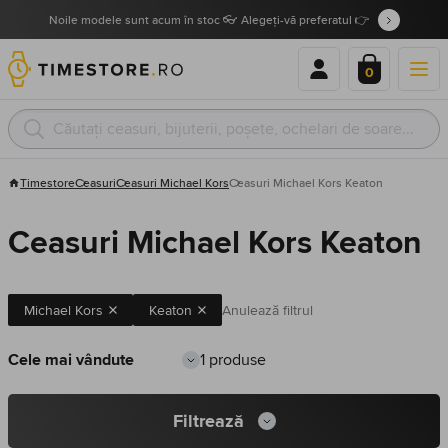
Noile modele sunt acum în stoc 👓 Alegeți-vă preferatul 👉
0
Timestore
Ceasuri
Ceasuri Michael Kors
Ceasuri Michael Kors Keaton
Ceasuri Michael Kors Keaton
Michael Kors
Keaton
Anulează filtrul
1 produse
Filtrează