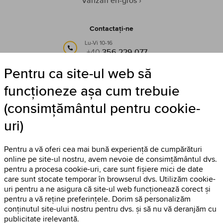
Vânzări en-gros
Contactați-ne
Lu-Vi 10-16
+40
356 229 077
Pentru ca site-ul web să
sau pe e-mail:
info@timestore.ro
funcționeze așa cum trebuie
(consimțământul pentru cookie-
Urmăriți-ne
uri)
Timestore pe Facebook
Pentru a vă oferi cea mai bună experiență de cumpărături
online pe site-ul nostru, avem nevoie de consimțământul dvs.
pentru a procesa cookie-uri, care sunt fișiere mici de date
care sunt stocate temporar în browserul dvs. Utilizăm cookie-
uri pentru a ne asigura că site-ul web funcționează corect și
pentru a vă reține preferințele. Dorim să personalizăm
conținutul site-ului nostru pentru dvs. și să nu vă deranjăm cu
publicitate irelevantă.