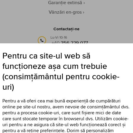
Garanție extinsă
Vânzări en-gros
Contactați-ne
Lu-Vi 10-16
+40
356 229 077
Pentru ca site-ul web să
sau pe e-mail:
info@timestore.ro
funcționeze așa cum trebuie
(consimțământul pentru cookie-
Urmăriți-ne
uri)
Timestore pe Facebook
Pentru a vă oferi cea mai bună experiență de cumpărături
online pe site-ul nostru, avem nevoie de consimțământul dvs.
pentru a procesa cookie-uri, care sunt fișiere mici de date
care sunt stocate temporar în browserul dvs. Utilizăm cookie-
uri pentru a ne asigura că site-ul web funcționează corect și
pentru a vă reține preferințele. Dorim să personalizăm