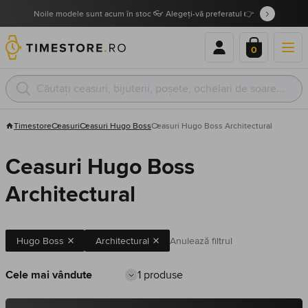
Noile modele sunt acum în stoc 👓 Alegeți-vă preferatul 👉
0
Timestore
Ceasuri
Ceasuri Hugo Boss
Ceasuri Hugo Boss Architectural
Ceasuri Hugo Boss
Architectural
Hugo Boss
Architectural
Anulează filtrul
1 produse