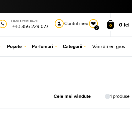
Lu-Vi Orele 10–16
Contul meu
0 lei
0
+40
356 229 077
0
Poșete
Parfumuri
Categorii
Vânzări en-gros
1 produse