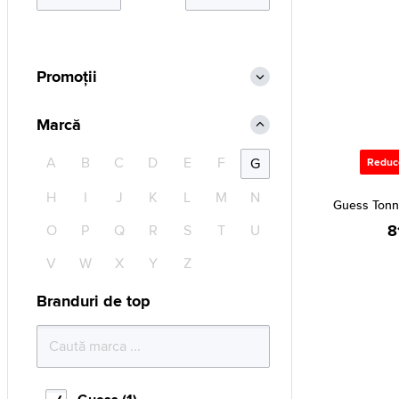
Promoții
Marcă
A
B
C
D
E
F
G
Reduc
H
I
J
K
L
M
N
Guess Ton
8
O
P
Q
R
S
T
U
V
W
X
Y
Z
Branduri de top