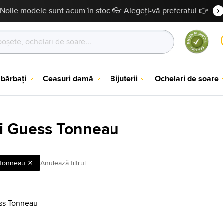
Noile modele sunt acum în stoc 👓 Alegeți-vă preferatul 👉
 bărbați
Ceasuri damă
Bijuterii
Ochelari de soare
i Guess Tonneau
Tonneau
Anulează filtrul