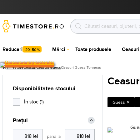
Reduceri
Mărci
Toate produsele
Ceasuri
-20–50 %
Timestore
Ceasuri
Ceasuri Guess
Ceasuri Guess Tonneau
Ceasur
Disponibilitatea stocului
În stoc (1)
Guess
Prețul
până la