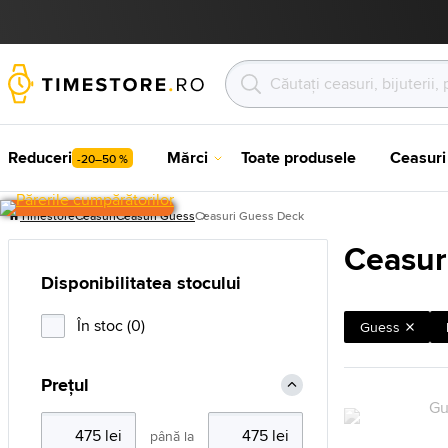
Reduceri
Mărci
Toate produsele
Ceasuri
-20–50 %
Timestore
Ceasuri
Ceasuri Guess
Ceasuri Guess Deck
Ceasur
Disponibilitatea stocului
În stoc (0)
Guess
Prețul
până la