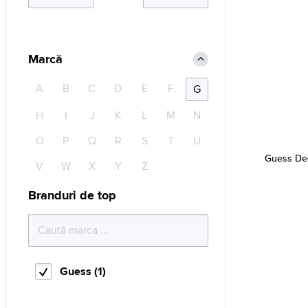
Marcă
A
B
C
D
E
F
G
H
I
J
K
L
M
N
O
P
Q
R
S
T
U
Guess D
V
W
X
Y
Z
Branduri de top
Guess (1)