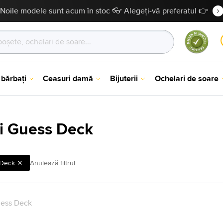
Noile modele sunt acum în stoc 👓 Alegeți-vă preferatul 👉
 bărbați
Ceasuri damă
Bijuterii
Ochelari de soare
i Guess Deck
Deck
Anulează filtrul