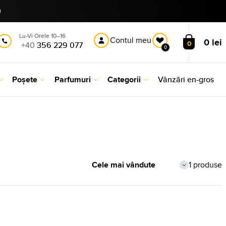
Lu-Vi Orele 10–16
Contul meu
0 lei
0
+40
356 229 077
0
Poșete
Parfumuri
Categorii
Vânzări en-gros
1 produse