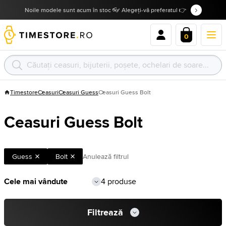
Noile modele sunt acum în stoc 👓 Alegeți-vă preferatul 👉
0
Timestore
Ceasuri
Ceasuri Guess
Ceasuri Guess Bolt
Ceasuri Guess Bolt
Guess
Bolt
Anulează filtrul
4 produse
Filtrează