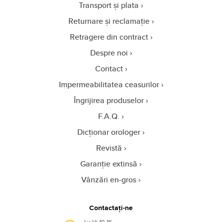
Transport și plata
Returnare și reclamație
Retragere din contract
Despre noi
Contact
Impermeabilitatea ceasurilor
Îngrijirea produselor
F.A.Q.
Dicționar orologer
Revistă
Garanție extinsă
Vânzări en-gros
Contactați-ne
Lu-Vi 10-16