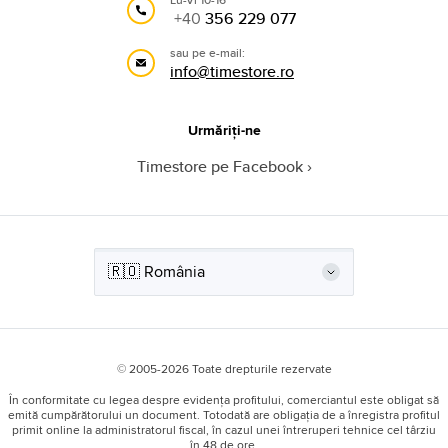
+40
356 229 077
sau pe e-mail:
info@timestore.ro
Urmăriți-ne
Timestore pe Facebook
© 2005-2026 Toate drepturile rezervate
În conformitate cu legea despre evidența profitului, comerciantul este obligat să
emită cumpărătorului un document. Totodată are obligația de a înregistra profitul
primit online la administratorul fiscal, în cazul unei întreruperi tehnice cel târziu
în 48 de ore.