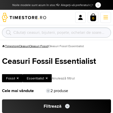
Noile modele sunt acum în stoc 👓 Alegeți-vă preferatul 👉
0
Timestore
Ceasuri
Ceasuri Fossil
Ceasuri Fossil Essentialist
Ceasuri Fossil Essentialist
Fossil
Essentialist
Anulează filtrul
2 produse
Filtrează