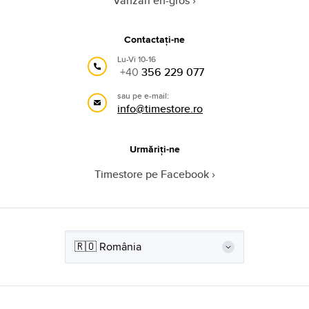
Vânzări en-gros
Contactați-ne
Lu-Vi 10-16
+40
356 229 077
sau pe e-mail:
info@timestore.ro
Urmăriți-ne
Timestore pe Facebook