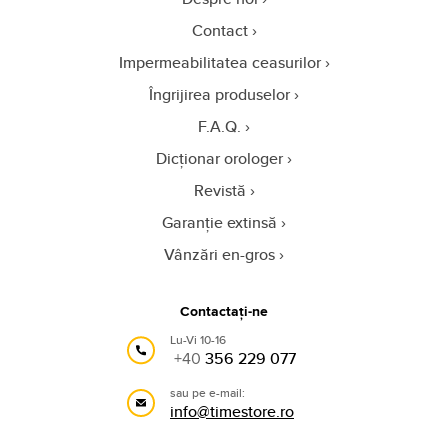
Contact
Impermeabilitatea ceasurilor
Îngrijirea produselor
F.A.Q.
Dicționar orologer
Revistă
Garanție extinsă
Vânzări en-gros
Contactați-ne
Lu-Vi 10-16
+40
356 229 077
sau pe e-mail:
info@timestore.ro