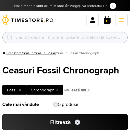
Noile modele sunt acum în stoc 👓 Alegeți-vă preferatul 👉
0
Timestore
Ceasuri
Ceasuri Fossil
Ceasuri Fossil Chronograph
Ceasuri Fossil Chronograph
Fossil
Chronograph
Anulează filtrul
5 produse
Filtrează