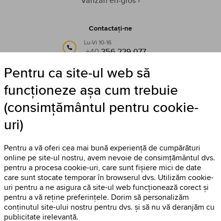
Vânzări en-gros
Contactați-ne
Lu-Vi 10-16
+40
356 229 077
Pentru ca site-ul web să
sau pe e-mail:
info@timestore.ro
funcționeze așa cum trebuie
(consimțământul pentru cookie-
Urmăriți-ne
uri)
Timestore pe Facebook
Pentru a vă oferi cea mai bună experiență de cumpărături
online pe site-ul nostru, avem nevoie de consimțământul dvs.
pentru a procesa cookie-uri, care sunt fișiere mici de date
care sunt stocate temporar în browserul dvs. Utilizăm cookie-
uri pentru a ne asigura că site-ul web funcționează corect și
pentru a vă reține preferințele. Dorim să personalizăm
conținutul site-ului nostru pentru dvs. și să nu vă deranjăm cu
publicitate irelevantă.