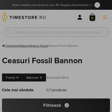
Noile modele sunt acum în stoc 👓 Alegeți-vă preferatul 👉
0
Timestore
Ceasuri
Ceasuri Fossil
Ceasuri Fossil Bannon
Ceasuri Fossil Bannon
Fossil
Bannon
Anulează filtrul
1 produse
Filtrează