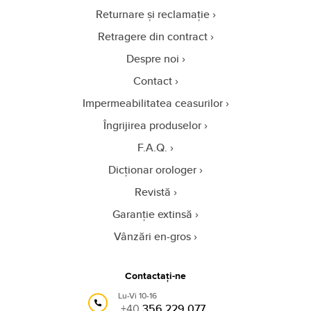
Returnare și reclamație
Retragere din contract
Despre noi
Contact
Impermeabilitatea ceasurilor
Îngrijirea produselor
F.A.Q.
Dicționar orologer
Revistă
Garanție extinsă
Vânzări en-gros
Contactați-ne
Lu-Vi 10-16
+40
356 229 077