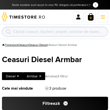
Noile modele sunt acum în stoc 👓 Alegeți-vă preferatul 👉
0
Timestore
Ceasuri
Ceasuri Diesel
Ceasuri Diesel Armbar
Ceasuri Diesel Armbar
Diesel
Armbar
Anulează filtrul
3 produse
Filtrează