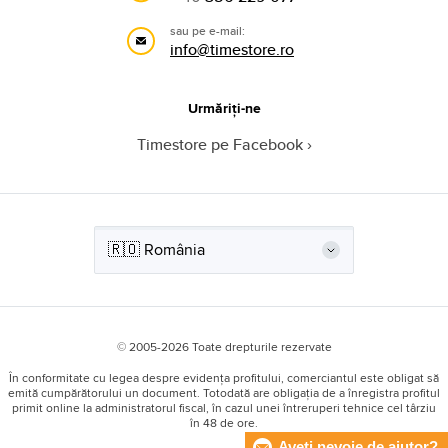
sau pe e-mail:
info@timestore.ro
Urmăriți-ne
Timestore pe Facebook
© 2005-2026 Toate drepturile rezervate
În conformitate cu legea despre evidența profitului, comerciantul este obligat să
emită cumpărătorului un document. Totodată are obligația de a înregistra profitul
primit online la administratorul fiscal, în cazul unei întreruperi tehnice cel târziu
în 48 de ore.
Aveti nevoie de ajutor?