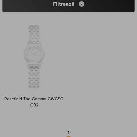
Filtrează
Rosefield The Gemme GWGSG-
G02
1