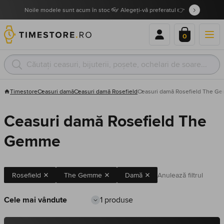
Noile modele sunt acum în stoc 👓 Alegeți-vă preferatul 👉
0
Timestore
Ceasuri damă
Ceasuri damă Rosefield
Ceasuri damă Rosefield The G
Ceasuri damă Rosefield The
Gemme
Rosefield
The Gemme
Damă
Anulează filtrul
1 produse