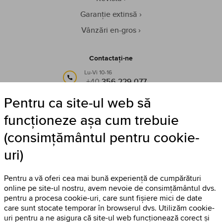
Garanție extinsă
Vânzări en-gros
Contactați-ne
Lu-Vi 10-16
+40
356 229 077
Pentru ca site-ul web să
sau pe e-mail:
info@timestore.ro
funcționeze așa cum trebuie
(consimțământul pentru cookie-
Urmăriți-ne
uri)
Timestore pe Facebook
Pentru a vă oferi cea mai bună experiență de cumpărături
online pe site-ul nostru, avem nevoie de consimțământul dvs.
pentru a procesa cookie-uri, care sunt fișiere mici de date
care sunt stocate temporar în browserul dvs. Utilizăm cookie-
uri pentru a ne asigura că site-ul web funcționează corect și