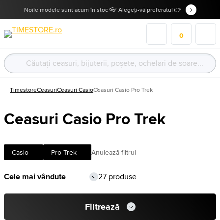
Noile modele sunt acum în stoc 👓 Alegeți-vă preferatul 👉
0
Timestore
Ceasuri
Ceasuri Casio
Ceasuri Casio Pro Trek
Ceasuri Casio Pro Trek
Casio
Pro Trek
Anulează filtrul
27 produse
Filtrează