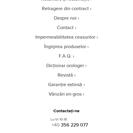
Retragere din contract
Despre noi
Contact
Impermeabilitatea ceasurilor
Îngrijirea produselor
F.A.Q.
Dicționar orologer
Revistă
Garanție extinsă
Vânzări en-gros
Contactați-ne
Lu-Vi 10-16
+40
356 229 077