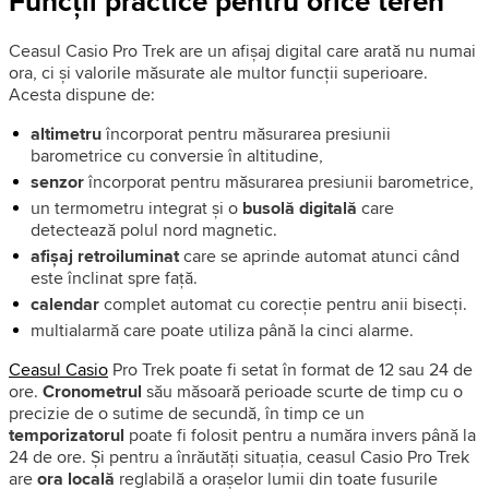
Funcții practice pentru orice teren
Ceasul Casio Pro Trek are un afișaj digital care arată nu numai
ora, ci și valorile măsurate ale multor funcții superioare.
Acesta dispune de:
altimetru
încorporat pentru măsurarea presiunii
barometrice cu conversie în altitudine,
senzor
încorporat pentru măsurarea presiunii barometrice,
un termometru integrat și o
busolă digitală
care
detectează polul nord magnetic.
afișaj retroiluminat
care se aprinde automat atunci când
este înclinat spre față.
calendar
complet automat cu corecție pentru anii bisecți.
multialarmă care poate utiliza până la cinci alarme.
Ceasul Casio
Pro Trek poate fi setat în format de 12 sau 24 de
ore.
Cronometrul
său măsoară perioade scurte de timp cu o
precizie de o sutime de secundă, în timp ce un
temporizatorul
poate fi folosit pentru a număra invers până la
24 de ore. Și pentru a înrăutăți situația, ceasul Casio Pro Trek
are
ora locală
reglabilă a orașelor lumii din toate fusurile