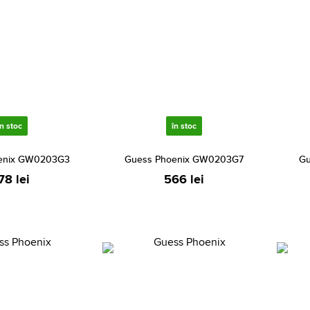
în stoc
în stoc
enix GW0203G3
Guess Phoenix GW0203G7
Gu
78 lei
566 lei