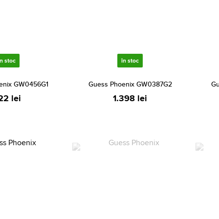
în stoc
în stoc
enix GW0456G1
Guess Phoenix GW0387G2
Gu
22 lei
1.398 lei