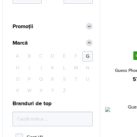
Promoții
Marcă
A
B
C
D
E
F
G
H
I
J
K
L
M
N
Guess Pho
5
O
P
Q
R
S
T
U
V
W
X
Y
Z
Branduri de top