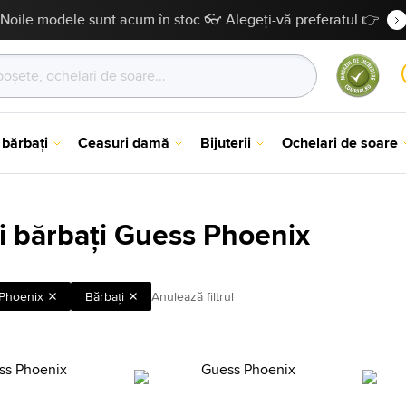
Noile modele sunt acum în stoc 👓 Alegeți-vă preferatul 👉
 bărbați
Ceasuri damă
Bijuterii
Ochelari de soare
i bărbați Guess Phoenix
Phoenix
Bărbaţi
Anulează filtrul