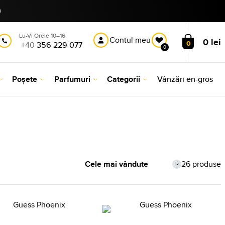
Lu-Vi Orele 10–16
Contul meu
0 lei
0
+40
356 229 077
0
Poșete
Parfumuri
Categorii
Vânzări en-gros
26 produse