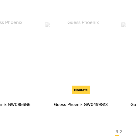
Noutate
enix GW0956G6
Guess Phoenix GW0499G13
Gu
1
2