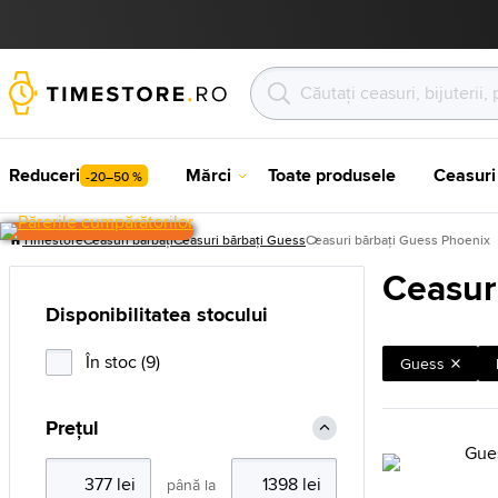
Reduceri
Mărci
Toate produsele
Ceasuri
-20–50 %
Timestore
Ceasuri bărbați
Ceasuri bărbați Guess
Ceasuri bărbați Guess Phoenix
Ceasur
Disponibilitatea stocului
În stoc (9)
Guess
Prețul
până la