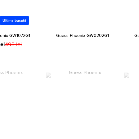
Ultima bucată
enix GW1072G1
Guess Phoenix GW0202G1
G
ei
493 lei