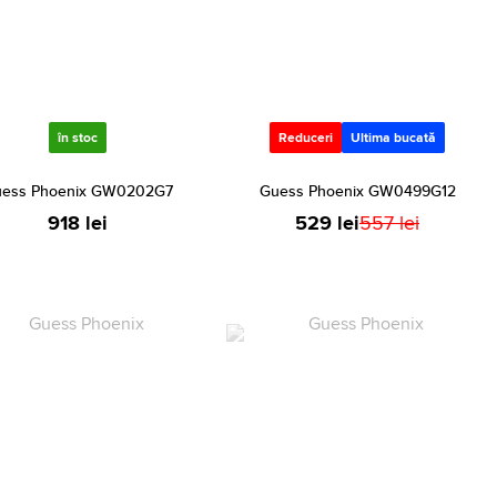
în stoc
Reduceri
Ultima bucată
ess Phoenix GW0202G7
Guess Phoenix GW0499G12
918 lei
529 lei
557 lei