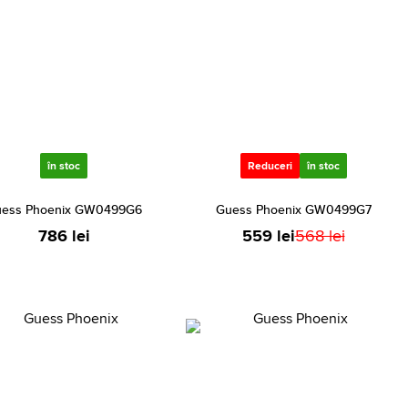
în stoc
Reduceri
în stoc
ess Phoenix GW0499G6
Guess Phoenix GW0499G7
786 lei
559 lei
568 lei