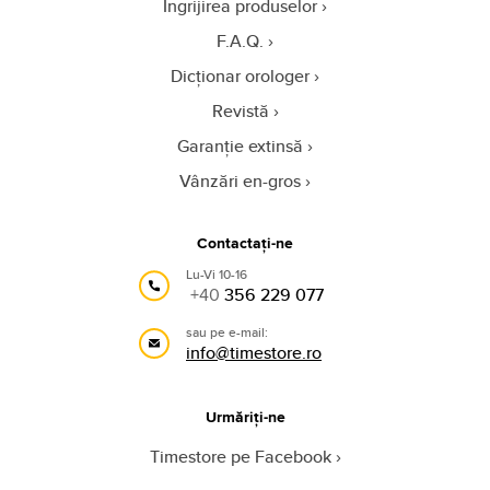
Îngrijirea produselor
F.A.Q.
Dicționar orologer
Revistă
Garanție extinsă
Vânzări en-gros
Contactați-ne
Lu-Vi 10-16
+40
356 229 077
sau pe e-mail:
info@timestore.ro
Urmăriți-ne
Timestore pe Facebook