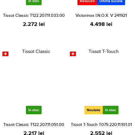
în stoc
Reduceri
Ultima bucată
Tissot Classic T122.207.11.033.00
Victorinox I.N.O.X. V 241921
2.272 lei
4.498 lei
în stoc
Noutate
în stoc
Tissot Classic T122.207.11.051.00
Tissot T-Touch T075.220.11.101.01
2.217 lei
2.552 lei