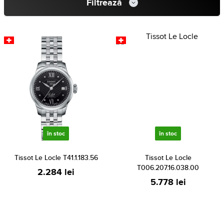
Filtrează
în stoc
în stoc
Tissot Le Locle T41.1.183.56
Tissot Le Locle
T006.207.16.038.00
2.284 lei
5.778 lei