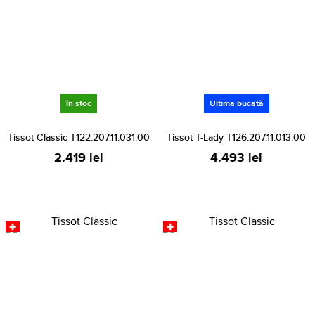
în stoc
Ultima bucată
Tissot Classic T122.207.11.031.00
Tissot T-Lady T126.207.11.013.00
2.419 lei
4.493 lei