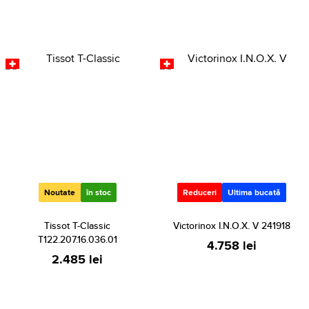
Noutate
în stoc
Reduceri
Ultima bucată
Tissot T-Classic
Victorinox I.N.O.X. V 241918
T122.207.16.036.01
4.758 lei
2.485 lei