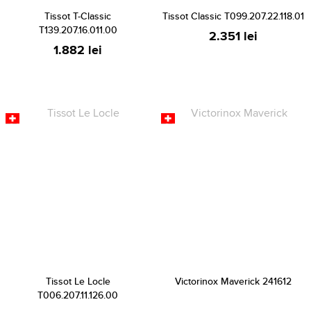
Tissot T-Classic
Tissot Classic T099.207.22.118.01
T139.207.16.011.00
2.351 lei
1.882 lei
Tissot Le Locle
Victorinox Maverick 241612
T006.207.11.126.00