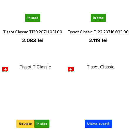
în stoc
în stoc
Tissot Classic T139.207.11.031.00
Tissot Classic T122.207.16.033.00
2.083 lei
2.119 lei
Noutate
în stoc
Ultima bucată