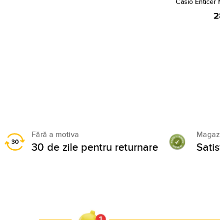
Casio Entice
2
Fără a motiva
Magazi
30 de zile pentru returnare
Sati