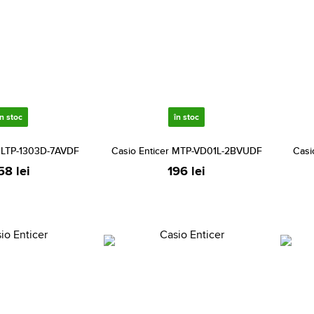
în stoc
în stoc
r LTP-1303D-7AVDF
Casio Enticer MTP-VD01L-2BVUDF
Casi
58 lei
196 lei