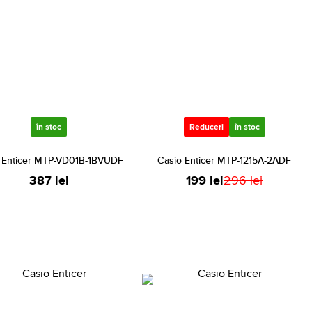
în stoc
Reduceri
în stoc
 Enticer MTP-VD01B-1BVUDF
Casio Enticer MTP-1215A-2ADF
387 lei
199 lei
296 lei