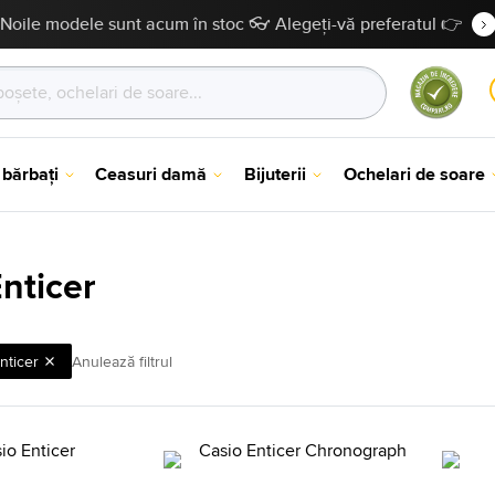
Noile modele sunt acum în stoc 👓 Alegeți-vă preferatul 👉
 bărbați
Ceasuri damă
Bijuterii
Ochelari de soare
nticer
nticer
Anulează filtrul