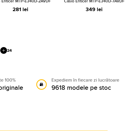
o Enticer MTP-E340D-2AVDF
Casio Enticer MTP-E340D-7AVDF
281 lei
349 lei
e
24
ate 100%
Expediem în fiecare zi lucrătoare
riginale
9618 modele pe stoc