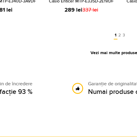
r MTP-E340D-3AVDF
Casio Enticer MTP-E335D-2E1VDF
Casi
81 lei
289 lei
337 lei
1
2
3
Vezi mai multe produs
n de încredere
Garanție de originalit
sfacție 93 %
Numai produse o