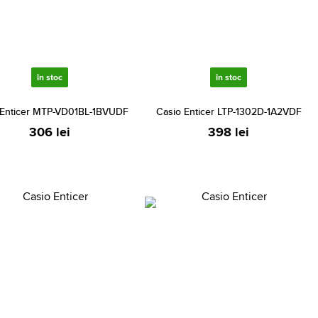
în stoc
în stoc
 Enticer MTP-VD01BL-1BVUDF
Casio Enticer LTP-1302D-1A2VDF
306 lei
398 lei