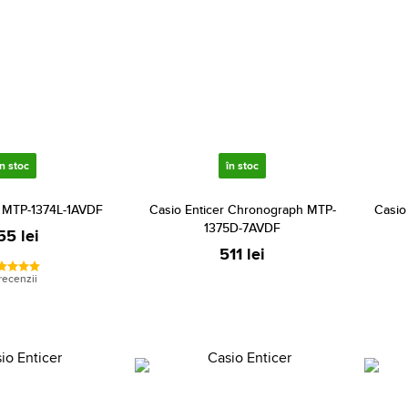
în stoc
în stoc
r MTP-1374L-1AVDF
Casio Enticer Chronograph MTP-
Casio
1375D-7AVDF
55 lei
511 lei
recenzii