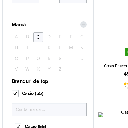
Marcă
A
B
D
E
F
G
C
H
I
J
K
L
M
N
O
P
Q
R
S
T
U
Casio Entice
V
W
X
Y
Z
4
Branduri de top
4 
Casio (55)
Casio (55)