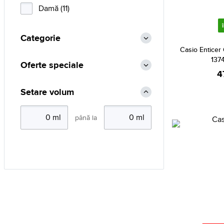
Damă (11)
Categorie
Casio Entice
137
Oferte speciale
4
Setare volum
până la