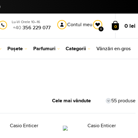
Lu-Vi Orele 10–16
Contul meu
0 lei
0
+40
356 229 077
0
Poșete
Parfumuri
Categorii
Vânzări en-gros
55 produse