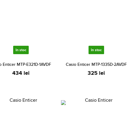
în stoc
în stoc
o Enticer MTP-E321D-1AVDF
Casio Enticer MTP-1335D-2AVDF
434 lei
325 lei