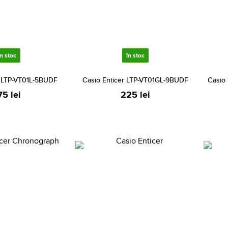
în stoc
în stoc
r LTP-VT01L-5BUDF
Casio Enticer LTP-VT01GL-9BUDF
Casio
75 lei
225 lei