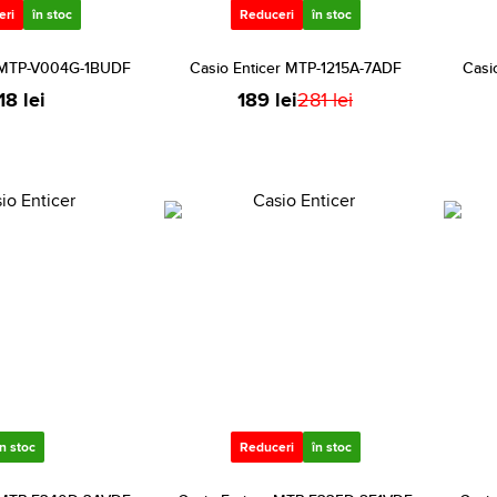
eri
în stoc
Reduceri
în stoc
r MTP-V004G-1BUDF
Casio Enticer MTP-1215A-7ADF
Casi
18 lei
189 lei
281 lei
în stoc
Reduceri
în stoc