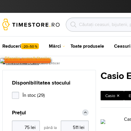
Reduceri
Mărci
Toate produsele
Ceasuri
-20–50 %
Timestore
Mărci
Casio
Casio Enticer
Casio E
Disponibilitatea stocului
În stoc (29)
Casio
E
Prețul
până la