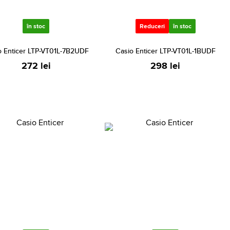
în stoc
Reduceri
în stoc
o Enticer LTP-VT01L-7B2UDF
Casio Enticer LTP-VT01L-1BUDF
272 lei
298 lei