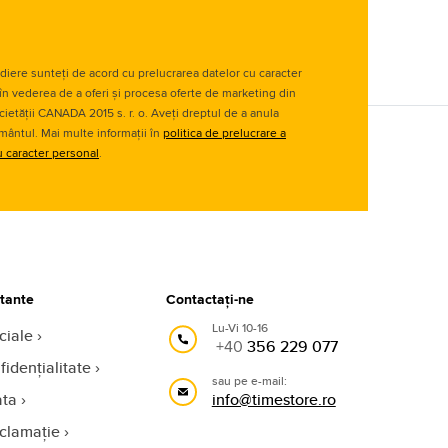
diere sunteți de acord cu prelucrarea datelor cu caracter
în vederea de a oferi și procesa oferte de marketing din
cietății CANADA 2015 s. r. o. Aveți dreptul de a anula
ântul. Mai multe informații în
politica de prelucrare a
u caracter personal
.
rtante
Contactați-ne
Lu-Vi 10-16
ciale
+40
356 229 077
fidențialitate
sau pe e-mail:
ata
info@timestore.ro
eclamație