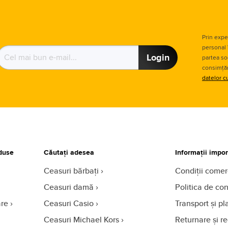
Prin expe
personal 
Login
partea so
consimțăm
datelor c
duse
Căutați adesea
Informații impo
Ceasuri bărbați
Condiții comer
Ceasuri damă
Politica de con
are
Ceasuri Casio
Transport și pl
Ceasuri Michael Kors
Returnare și r