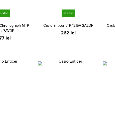
în stoc
în stoc
r Chronograph MTP-
Casio Enticer LTP-1215A-2A2DF
Casi
4L-7AVDF
262 lei
77 lei