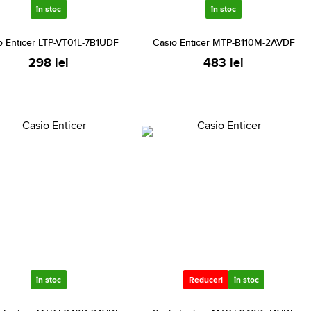
în stoc
în stoc
o Enticer LTP-VT01L-7B1UDF
Casio Enticer MTP-B110M-2AVDF
298 lei
483 lei
în stoc
Reduceri
în stoc