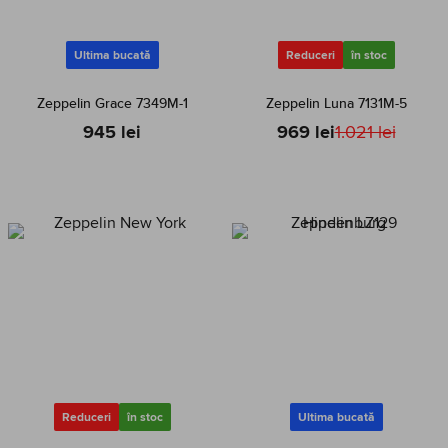
Ultima bucată
Reduceri
în stoc
Zeppelin Grace 7349M-1
Zeppelin Luna 7131M-5
945 lei
969 lei
1.021 lei
Reduceri
în stoc
Ultima bucată