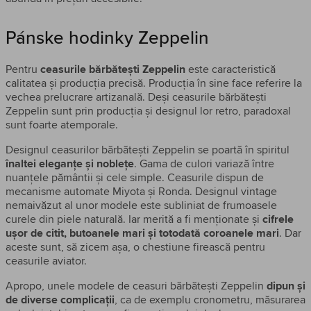
Pánske hodinky Zeppelin
Pentru
ceasurile bărbătești Zeppelin
este caracteristică
calitatea și producția precisă. Producția în sine face referire la
vechea prelucrare artizanală. Deși ceasurile bărbătești
Zeppelin sunt prin producția și designul lor retro, paradoxal
sunt foarte atemporale.
Designul ceasurilor bărbătești Zeppelin se poartă în spiritul
înaltei eleganțe și noblețe
. Gama de culori variază între
nuanțele pământii și cele simple. Ceasurile dispun de
mecanisme automate Miyota și Ronda. Designul vintage
nemaivăzut al unor modele este subliniat de frumoasele
curele din piele naturală. Iar merită a fi menționate și
cifrele
ușor de citit, butoanele mari și totodată coroanele mari
. Dar
aceste sunt, să zicem așa, o chestiune firească pentru
ceasurile aviator.
Apropo, unele modele de ceasuri bărbătești Zeppelin
dipun și
de diverse complicații
, ca de exemplu cronometru, măsurarea