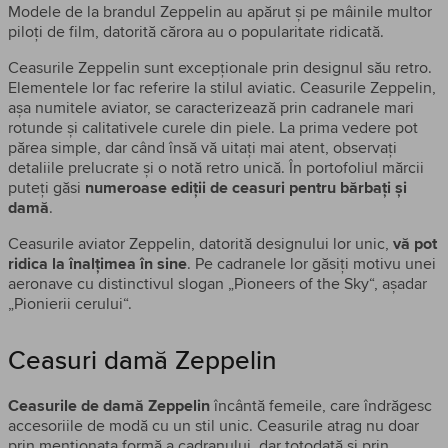
Modele de la brandul Zeppelin au apărut și pe mâinile multor
piloți de film, datorită cărora au o popularitate ridicată.
Ceasurile Zeppelin sunt excepționale prin designul său retro.
Elementele lor fac referire la stilul aviatic. Ceasurile Zeppelin,
așa numitele aviator, se caracterizează prin cadranele mari
rotunde și calitativele curele din piele. La prima vedere pot
părea simple, dar când însă vă uitați mai atent, observați
detaliile prelucrate și o notă retro unică. În portofoliul mărcii
puteți găsi
numeroase ediții de ceasuri pentru bărbați și
damă
.
Ceasurile aviator Zeppelin, datorită designului lor unic,
vă pot
ridica la înalțimea în sine
. Pe cadranele lor găsiți motivu unei
aeronave cu distinctivul slogan „Pioneers of the Sky“, așadar
„Pionierii cerului“.
Ceasuri damă Zeppelin
Ceasurile de damă Zeppelin
încântă femeile, care îndrăgesc
accesoriile de modă cu un stil unic. Ceasurile atrag nu doar
prin menționata formă a cadranului, dar totodată și prin