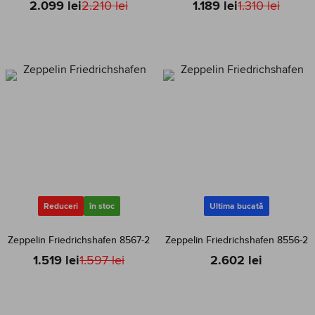
2.099 lei
2.210 lei
1.189 lei
1.310 lei
Reduceri
în stoc
Ultima bucată
Zeppelin Friedrichshafen 8567-2
Zeppelin Friedrichshafen 8556-2
1.519 lei
1.597 lei
2.602 lei