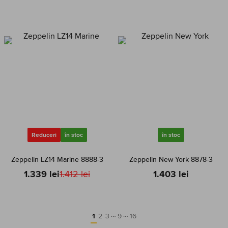
Reduceri
în stoc
în stoc
Zeppelin LZ14 Marine 8888-3
Zeppelin New York 8878-3
1.339 lei
1.412 lei
1.403 lei
…
…
1
2
3
9
16