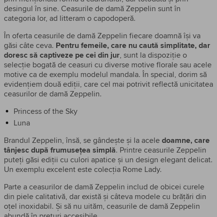
desingul în sine. Ceasurile de damă Zeppelin sunt în
categoria lor, ad litteram o capodoperă.
În oferta ceasurile de damă Zeppelin fiecare doamnă își va
găsi câte ceva.
Pentru femeile, care nu caută simplitate, dar
doresc să captiveze pe cei din jur
, sunt la dispoziție o
selecție bogată de ceasuri cu diverse motive florale sau acele
motive ca de exemplu modelul mandala. În special, dorim să
evidențiem două ediții, care cel mai potrivit reflectă unicitatea
ceasurilor de damă Zeppelin.
Princess of the Sky
Luna
Brandul Zeppelin, însă, se gândește și la acele
doamne, care
tânjesc după frumusețea simplă
. Printre ceasurile Zeppelin
puteți găsi ediții cu culori apatice și un design elegant delicat.
Un exemplu excelent este colecția Rome Lady.
Parte a ceasurilor de damă Zeppelin includ de obicei curele
din piele calitativă, dar există și câteva modele cu brățări din
oțel inoxidabil. Și să nu uităm, ceasurile de damă Zeppelin
abundă în prețuri accesibile.