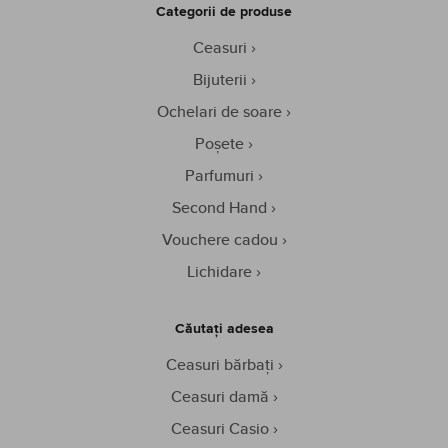
Categorii de produse
Ceasuri
Bijuterii
Ochelari de soare
Poșete
Parfumuri
Second Hand
Vouchere cadou
Lichidare
Căutați adesea
Ceasuri bărbați
Ceasuri damă
Ceasuri Casio