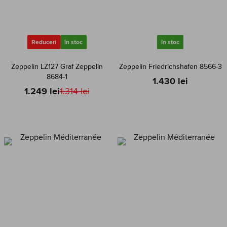
Reduceri
în stoc
în stoc
Zeppelin LZ127 Graf Zeppelin
Zeppelin Friedrichshafen 8566-3
8684-1
1.430 lei
1.249 lei
1.314 lei