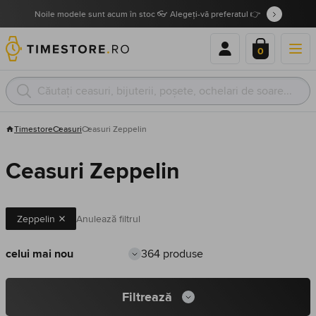
Noile modele sunt acum în stoc 👓 Alegeți-vă preferatul 👉
0
Timestore
Ceasuri
Ceasuri Zeppelin
Ceasuri Zeppelin
Zeppelin
Anulează filtrul
364 produse
Filtrează